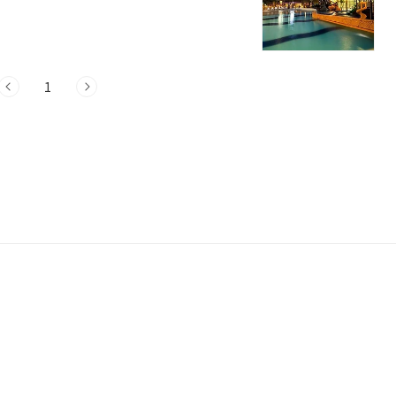
 소개해 드리겠습니다.이천 가볼만한곳 8곳
중리천로115번길 45 미란다호텔&미란다스파
 이천시 중리천로115번길 45에 위치해
알려져 있습니다.미란다 스파플러스는 겨
.
1