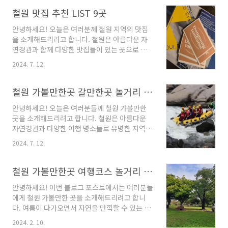
고 싶다면, 다양한 테마와 인테리어를 자랑하는
펜션들을 찾아보세요. 그럼 곧바로 철원의 최고
철원 맛집 추천 LIST 9곳
펜션들을 살펴보겠습니다.철원 펜션 6곳 추
안녕하세요! 오늘은 여러분께 철원 지역의 맛집
천 1. 학마루 철원펜션 추천주소 : 강원 철원군
을 소개해드리려고 합니다. 철원은 아름다운 자
동송읍 학마을길 4펜션 철원에 위치한 학마루
연경관과 함께 다양한 맛집들이 있는 곳으로 유
펜션은 편안하고 깨끗한 숙박을 제공합니다. 펜
명한데요, 이번 블로그에서는 철원에서 꼭 가봐
션은 항상 이불과 베개를 청결하게 유지하며, 2년
2024. 7. 12.
야 할 맛집 몇 곳을 알려드리겠습니다. 맛있는 음
마다 객실을 리뉴얼하여 최신 시설을 제공합니
식과 함께 철원의 멋진 풍경까지 함께 즐길 수 있
다. 학마루 펜션은 6사단, 5포병여단, 3사단, 5사
는 맛집들을 소개해드릴 테니, 여러분들은 그저
철원 가볼만한곳 갈만한곳 놀거리 정리
단 면회에 이용하기 좋은 펜션이며, 편의를 위해
즐거운 맛 여행을 즐기기만 하시면 됩니다. 이제
6km 이내에서..
안녕하세요! 오늘은 여러분들께 철원 가볼만한
바로 맛집 소개로 들어가겠습니다!철원 맛집 9곳
곳을 소개해드리려고 합니다. 철원은 아름다운
추천 1. 동송돈가스 추천주소 : 강원 철원군 동송
자연경관과 다양한 여행 명소들로 유명한 지역으
읍 이평1로 5 2층돈가스 동송돈가스는 강원도
로, 많은 사람들에게 사랑받고 있는 곳입니다. 이
철원군 동송읍에 위치한 업체로, 이곳에서는 다
2024. 7. 12.
번에는 철원에서 꼭 가봐야 할 업체들을 여러 곳
양한 종류의 돈가스를 맛볼 수 있습니다. 신선한
을 소개해드리도록 하겠습니다. 함께 철원의 매
재료와 정성을 다해 만들어진 돈가스는 언제나
력을 만끽해보시기 바랍니다!철원 가볼만한곳 7
철원 가볼만한곳 여행코스 놀거리 좋아요
맛있고 만족스러운 식사를 제공합니다. 동송돈가
곳 정보 1. 한탄강래프팅 여름이야기 정보주소 :
스는 고객들..
안녕하세요! 이번 블로그 포스트에서는 여러분들
강원 철원군 동송읍 태봉로 1828래프팅 한탄강
에게 철원 가볼만한 곳을 소개해드리려고 합니
래프팅으로 즐거운 여름 휴가를 즐기실 수 있는
다. 여름이 다가오면서 자연을 만끽할 수 있는 이
강원 철원 군 동송읍 태봉로 1828에 위치한 업체
곳 철원은 매력적인 명소들로 가득차 있습니다.
를 소개합니다. 이곳은 래프팅, 서바이벌, 산악 오
2024. 2. 10.
지금부터 여러분들에게 철원에서 꼭 방문해야 할