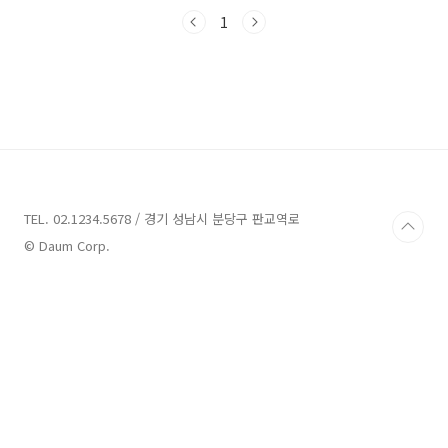
을 소개해드리겠습니다. 함께 시작해볼까요?경
산 가볼만한곳 10곳 소개 1. 경산시립박물관 소
1
개주소 : 경북 경산시 박물관로 46박물관 경산시
립박물관은 경북 경산시에 위치한 박물관으로,
경산의 역사와 문화를 소개하는 곳입니다. 이 박
물관은 관람료를 받지 않으며, 무료로 입장할 수
있습니다.경산시립박물관은 다양한 전시물과 전
시실을 통해 방문객들에게 경산의 역사와 문화를
소개합니다. 모습이 현대적이고 세련된 건물은
이미지 가치도 높아, 관광객들에게도 인기 있는
장소입니다.주요 전..
TEL. 02.1234.5678 / 경기 성남시 분당구 판교역로
© Daum Corp.