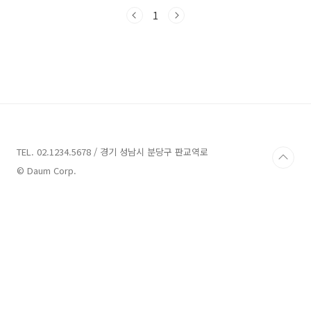
곳을 소개해 드리도록 하겠습니다.횡성 펜션 7곳
안내 1. 위드펫빌리지 애견동반 펜션 안내주소 :
1
강원 횡성군 서원면 월송석화로 183-23펜션 횡
성 위드펫빌리지 애견동반 펜션은 아름다운 자연
속에서 휴식과 힐링을 즐길 수 있는 펜션으로 알
려져 있습니다. 이곳은 사랑하는 반려견과 함께
하는 애견동반 펜션과 가족들의 소중한 추억을
담을 수 있는 가족 펜션으로 운영되고 있습니다.
위드펫빌리지는 객실 독채 펜션이며, 소나무 향
이 가득한 산책로와 계곡, 저렴한 애견 카페, 맛있
는 ..
TEL. 02.1234.5678 / 경기 성남시 분당구 판교역로
© Daum Corp.