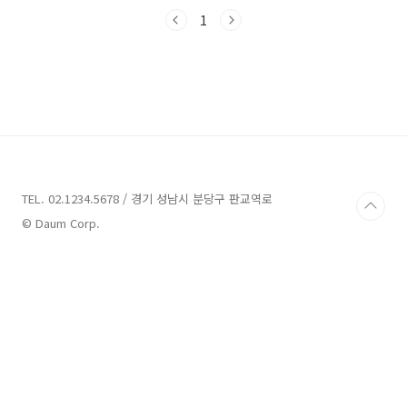
거나 역사적인 장소를 탐방하는 등 다양한 즐거
움을 느낄 수 있습니다. 이번 글에서는 여러분들
1
의 여행 계획에 도움이 될 만한 업체들을 소개하
겠습니다. 함께 새로운 여행지를 발견해보시죠!
부여 가볼만한곳 8곳 추천 1. 은산별신제 추천 주
소 : 충남 부여군 은산면 은산리 문화재 은산별신
제는 충남 부여군 은산면 은산리에 위치한 업체
입니다. 이곳은 자연과 문화가 조화롭게 어우러
진 곳으로 유명합니다. 은산별신제는 넓은 대자
연 속에서 힐링과 즐거움을 동시에 느낄 수 있는
곳으로, 방문객들에게 ..
TEL. 02.1234.5678 / 경기 성남시 분당구 판교역로
© Daum Corp.