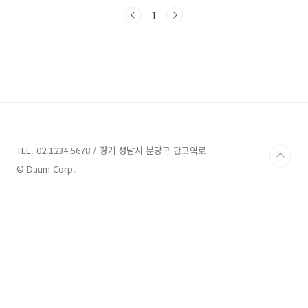
곳은 가족, 연인, 친구와 함께 소중한 추억을 만들
기에 제격입니다. 그럼, 함양에서 꼭 가봐야 할 매
1
력적인 장소들을 함께 알아보도록 하겠습니다!함
양 가볼만한곳 9곳 추천 1. 지리산 추천주소 : 경
남 함양군 마천면 추성리산 지리산은 경남 함양
군 마천면 추성리에 위치하고 있으며, 아름다운
자연 경관과 풍부한 생태계로 많은 방문객에게
사랑받고 있습니다. 이 지역은 중부고속국도를
이용하여 접근할 수 있으며, 산청나들목에서 나
와 59번 국도를 타고 지리산·대원사 방면으로 약
20㎞를..
TEL. 02.1234.5678 / 경기 성남시 분당구 판교역로
© Daum Corp.