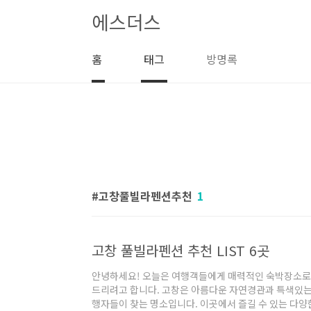
본문 바로가기
에스더스
홈
태그
방명록
고창풀빌라펜션추천
1
고창 풀빌라펜션 추천 LIST 6곳
안녕하세요! 오늘은 여행객들에게 매력적인 숙박장소로
드리려고 합니다. 고창은 아름다운 자연경관과 특색있는
행자들이 찾는 명소입니다. 이곳에서 즐길 수 있는 다