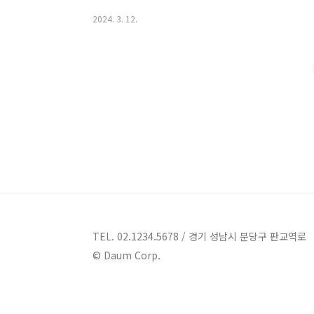
지금부터 함께 고창의 아름다운 풀빌라펜션들을 살펴보겠습
2024. 3. 12.
라풀빌라 정보 주소 : 전남 영광군 백수읍 해안로4길 1
영광군 백수읍에 위치한 아라풀빌라입니다. 아라풀빌라는
은 지하 암반으로 구성되어 150미터 해수물을 사용합니
해수욕을 즐길 수 있습니다. 또한 아라풀빌라는 전면에 바
TEL. 02.1234.5678 / 경기 성남시 분당구 판교역로
© Daum Corp.