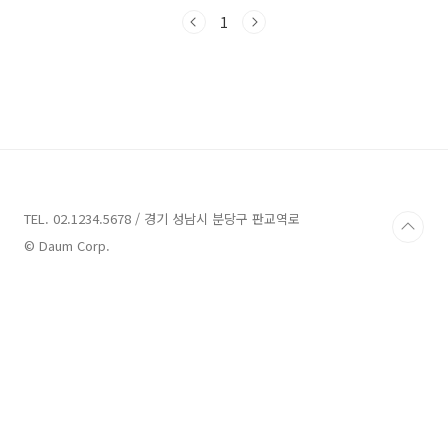
요 업체를 소개해드리겠습니다. 함께 맛있는 여
행을 떠나보시죠!김포 맛집 9곳 안내 1. 봉구네
1
고기집 김포점 안내주소 : 경기 김포시 양촌읍 석
모로 91 봉구네 고기집육류,고기요리 김포 맛집
중 한 곳인 봉구네고기집 김포점을 소개합니다.
이 곳은 경기 김포시 양촌읍 석모로 91에 위치해
있습니다. 봉구네 고기집은 석모리에서 가장 오
랜된 곳으로, 건강한 먹거리를 최상의 재료를 사
용하여 저렴한 가격에 제공하기 위해 노력하고
있습니다.봉구네고기집은 다양한 크기의 룸을 제
공하고 ..
TEL. 02.1234.5678 / 경기 성남시 분당구 판교역로
© Daum Corp.