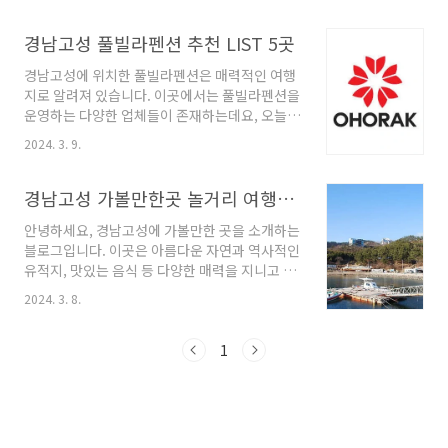
일 아침 신선한 빵을 오븐에서 직접 구워 제공합
만한 추천 명소와 업체들을 소개해 드리겠습니
니다.이 곳은 천연 발효종을 자가 배양하여 유기
다. 가족, 친구, 연인과 함께 즐거운 추억을 쌓을
경남고성 풀빌라펜션 추천 LIST 5곳
농 밀가루와 통밀, 호밀 등을 활용한 건강한 빵을
수 있는 곳들이니, 함께 알아보시죠!경남고성 가
만..
경남고성에 위치한 풀빌라펜션은 매력적인 여행
볼만한곳 8곳 소개 1. 당항포관광지 소개주소 :
지로 알려져 있습니다. 이곳에서는 풀빌라펜션을
경남 고성군 회화면 당항만로 1116 당항포관광
운영하는 다양한 업체들이 존재하는데요, 오늘은
지테마파크 당항포관광지는 경남 고성군 회화면
그 중에서도 특히 뛰어난 서비스와 아름다운 장
에 위치한 역사적이며 다채로운 관광지입니다.
2024. 3. 9.
소로 유명한 몇 곳을 소개해드리려고 합니다. 함
이곳은 임진왜란 당시 충무공 이순신 장군이 두
께 고성의 아름다운 자연환경과 편안한 휴식을
차례에 걸쳐 적선 57척을 무찌른 전승지로 잘 알
누릴 수 있는 풀빌라펜션을 만나보세요. 경남고
경남고성 가볼만한곳 놀거리 여행지 장소
려져 있습니다. 관광지 내에는 당항포해전관, 자
성 풀빌라펜션 5곳 추천 1. 오호락펜션 추천 주소
연사박물관, ..
안녕하세요, 경남고성에 가볼만한 곳을 소개하는
: 경남 고성군 동해면 동해로 1016-14 펜션 고성
블로그입니다. 이곳은 아름다운 자연과 역사적인
에 위치한 오호락펜션은 경남 고성군 동해면 동
유적지, 맛있는 음식 등 다양한 매력을 지니고 있
해로 1016-14에 위치해 있습니다. 펜션에는 각
습니다. 오늘은 여러분들께 경남고성에서 꼭 방
각의 객실에 전용 주차장이 마련되어 있어 편리
2024. 3. 8.
문해보아야 할 몇 가지 장소를 소개해드리겠습니
하게 이용하실 수 있습니다. 또한, 수영장은 사전
다. 함께 즐거운 여행을 떠나봐요! 경남고성 가볼
예약제로 운영되며 오후 3시부터 저녁 8시까지
만한곳 7곳 정보 1. 상족암유람선 정보 주소 : 경
1
이용이 가능합니다. 오호락펜션에서는 바베큐를
남 고성군 하이면 덕명4길 39-53 유람선,관광선
즐기실 수..
경남 고성에 위치한 상족암유람선은 사라진 동양
의 아름다움을 만날 수 있는 곳입니다. 이곳은 고
성군 하이면에 위치하고 있으며, 덕명4길 39-53