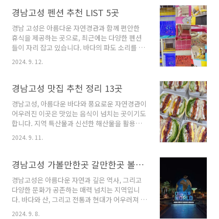
과 함께하는 완벽한 휴가를 계획하기에 안성맞춤
이죠. 오늘은 경남고성에서 꼭 가봐야 할 여러 풀
경남고성 펜션 추천 LIST 5곳
빌라 업체들을 소개해드리려 합니다. 시원한 수
경남 고성은 아름다운 자연경관과 함께 편안한
영장에서의 여유로운 시간과 함께 특별한 추억을
휴식을 제공하는 곳으로, 최근에는 다양한 펜션
만들어보세요!경남고성 풀빌라 5곳 안내 1. 아
들이 자리 잡고 있습니다. 바다의 파도 소리를 들
스트로풀빌라 안내주소 : 경남 통영시 용남면 연
으며, 푸른 산과 맑은 하늘을 배경으로 여유로운
기길 170 아스트로펜션펜션 경남 고성의 아스
2024. 9. 12.
시간을 보낼 수 있는 이곳은 주말 getaway의 최
트로풀빌라는 아름다운 자연 경관 속에 위치해
적지입니다. 오늘은 고성에서 특별한 추억을 만
있는 매력적인 숙소입니다. 이곳은 산과 바다가
들 수 있는 펜션 몇 곳을 소개해드리겠습니다. 각
경남고성 맛집 추천 정리 13곳
조화를 이루는 특별한 환경으로, 방문객들에게
기 다른 매력을 가진 이 펜션들에서 평화로운 시
해외 여행지에 ..
경남고성, 아름다운 바다와 풍요로운 자연경관이
간을 만끽해보세요!경남고성 펜션 5곳 정보 1.
어우러진 이곳은 맛있는 음식이 넘치는 곳이기도
모크키즈풀빌라 정보주소 : 경남 고성군 대가면
합니다. 지역 특산물과 신선한 해산물을 활용한
송계1길 169-23펜션 경남 고성군 대가면에 위
다양한 식당들이 즐비해 있어, 미식가들의 발걸
치한 모크 키즈풀빌라는 아름다운 자연 속에서
2024. 9. 11.
음을 사로잡고 있습니다. 오늘은 고성의 맛집들
독립적인 공간을 제공합니다. 이 펜션은 신축된
을 소개하며, 여러분의 미식 여행을 풍성하게 만
독채 형태로, 현대적이며 세련된 인테리어로 아
들어줄 곳들을 만나보도록 하겠습니다. 각기 다
경남고성 가볼만한곳 갈만한곳 볼거리 추천해요
늑함과 청결함을 모두 갖추고 있어 가족 단위 방
른 매력을 가진 이들 맛집에서 특별한 맛의 경험
문객들..
경남고성은 아름다운 자연과 깊은 역사, 그리고
을 찾아보세요!경남고성 맛집 13곳 추천 1. 브레
다양한 문화가 공존하는 매력 넘치는 지역입니
드045 추천주소 : 경남 고성군 고성읍 중앙로25
다. 바다와 산, 그리고 전통과 현대가 어우러져 있
번길 58 마3동 106호베이커리 브레드045는 경
어 여행자들에게 많은 볼거리와 즐길거리를 제공
남 고성군 고성읍 중앙로에 위치한 빵집으로, 매
2024. 9. 8.
합니다. 이번 포스트에서는 경남고성에서 가볼