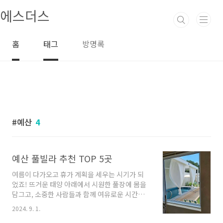
본문 바로가기
에스더스
홈
태그
방명록
예산
4
예산 풀빌라 추천 TOP 5곳
여름이 다가오고 휴가 계획을 세우는 시기가 되
었죠! 뜨거운 태양 아래에서 시원한 풀장에 몸을
담그고, 소중한 사람들과 함께 여유로운 시간을
보내는 것은 누구나 꿈꾸는 이상적인 휴식입니
2024. 9. 1.
다. 그런데, 예산을 고려하면서도 멋진 풀빌라에