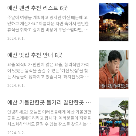
서의 휴가를 어떻게 즐길 수 있을까요? 오늘은 합
리적인 가격으로 이용할 수 있는 여러 곳의 예산
예산 펜션 추천 리스트 6곳
풀빌라를 소개해드리며, 여러분의 꿈 같은 여름
주말에 여행을 계획하고 있지만 예산 때문에 고
휴가를 실현해볼 수 있는 팁을 나누려 합니다! 준
민하고 계신가요? 아름다운 자연 속에서 편안한
비되셨나요? 그럼 시작해볼까요!예산 풀빌라 5
휴식을 취하고 싶지만 비용이 부담스럽다면, 예
곳 안내 1. 보담풀빌라 안내주소 : 충남 서산시
산 친화적인 펜션을 추천합니다. 오늘은 가성비
해미면 관터로 74-6 보담풀빌라펜션 충청남도
2024. 9. 1.
좋은 펜션 몇 곳을 소개해 드릴게요. 경제적인 가
서산시 해미면에 위치한 보담풀빌라는 특별한 경
격으로도 충분히 멋진 경험을 즐길 수 있는 곳들
험을 제공하는 곳으로, 하루 한 팀만을 위한 독채
입니다. 이제 함께 떠나보실까요?예산 펜션 6곳
예산 맛집 추천 안내 8곳
숙소입니다. 이곳은 아름다운 전망과 넓은 잔디
정보 1. 숲속의정원 정보주소 : 충남 예산군 덕산
정원이..
요즘 외식비가 만만치 않은 요즘, 합리적인 가격
면 대치6길 46펜션 충남 예산군 덕산면에 위치
에 맛있는 음식을 즐길 수 있는 '예산 맛집'을 찾
한 '숲속의 정원 (퐁텐블로) 펜션'은 고향의 따뜻
는 사람들이 많아지고 있습니다. 하지만 맛과 가
한 정취를 느낄 수 있는 매력적인 장소입니다. 이
성비를 동시에 만족시키는 곳을 찾기는 쉽지 않
곳은 1960년대 전통 한옥을 현대적으로 재구성
2024. 9. 1.
은데요. 그래서 이번 포스팅에서는 부담 없는 가
한 펜션으로, 목조 주택이 모던한 스타일과 깔끔
격으로 훌륭한 맛을 경험할 수 있는 예산 맛집 몇
한 이미지를 제공합니다.펜션 주변은 소나무 숲
곳을 소개하려 합니다. 각기 다른 매력을 가진 이
예산 가볼만한곳 볼거리 갈만한곳 알아봐요
으로 둘러싸여 있으며, 가야산의 맑은 물소리가
맛집들을 통해 여러분의 입맛을 사로잡아 보세
귀를..
안녕하세요! 오늘은 여러분들에게 예산 가볼만한
요!예산 맛집 8곳 정보 1. 외갓집소머리국밥 정
곳을 소개해드리려고 합니다. 여러분들이 지출을
보주소 : 충남 예산군 예산읍 천변로 157한식 충
최소화하면서도 즐길 수 있는 장소를 찾으시는
청남도 예산군 예산읍에 위치한 외갓집 소머리국
분들에게 제공할만한 정보를 많이 준비했으니 많
밥은 지역 내에서 유명한 맛집으로, 백종원 선생
2024. 3. 2.
은 관심 부탁드립니다. 어디를 가야할지 망설이