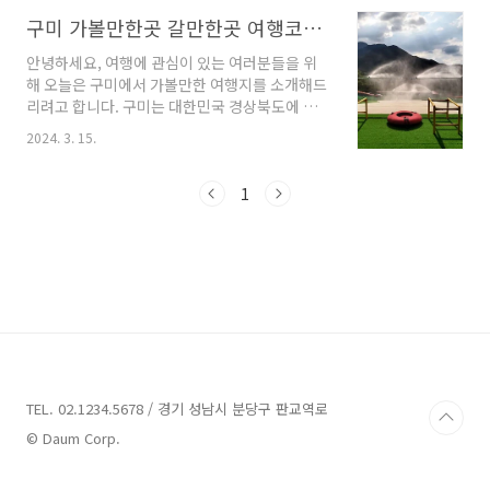
안하고 멋진 휴가를 보낼 수 있는 풀빌라펜션을
찾을 수 있을 것입니다. 지금부터 함께 살펴보도
구미 가볼만한곳 갈만한곳 여행코스 참고
록 합시다! 구미 풀빌라펜션 3곳 안내 1. 허브하
안녕하세요, 여행에 관심이 있는 여러분들을 위
우스금오산힐링캠프 안내 주소 : 경북 김천시 남
해 오늘은 구미에서 가볼만한 여행지를 소개해드
면 우장길 442-15 금오산힐링캠프 캠핑,야영장
리려고 합니다. 구미는 대한민국 경상북도에 위
구미 풀빌라펜션 소개 구미 풀빌라펜션은 경북
치한 도시로, 역사와 자연이 조화를 이루는 아름
김천시 남면 우장길 442-15에 위치한 허브하우
2024. 3. 15.
다운 곳입니다. 다양한 관광지와 맛집, 문화 체험
스금오산힐링캠프입니다. 개별 수영장이 있는 풀
등 구미를 즐길 수 있는 다양한 장소들을 함께 살
빌라로, 2층에는 테라스에서 바베큐를 즐길 수 있
펴보도록 하겠습니다. 지금부터 시작하겠습니다.
1
으며, 1층에는 코로나 시대에 적합한 각각의 풀빌
구미 가볼만한곳 5곳 소개 1. 금오랜드사계절썰
라 호..
매장 소개 주소 : 경북 구미시 금오산로 341 눈썰
매장 구미에 위치한 금오랜드사계절썰매장은 새
롭게 꾸며진 곳으로 봄, 여름, 가을, 겨울 모든 계
절에 다양한 즐길거리를 제공합니다. 금오랜드사
계절썰매장은 유아부터 성인까지 누구나 즐길 수
있는 장소로, 유아장에서는 24개월부터 6세까지
의 어린이가 보호자와 함께 탑승할 수 있습니다.
이후 7..
TEL. 02.1234.5678 / 경기 성남시 분당구 판교역로
© Daum Corp.