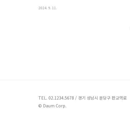
줄 곳들을 만나보도록 하겠습니다. 각기 다른 매력을 가
2024. 9. 11.
보세요!경남고성 맛집 13곳 추천 1. 브레드045 추천주
마3동 106호베이커리 브레드045는 경남 고성군 고성
선한 빵을 오븐에서 직접 구워 제공합니다.이 곳은 천연
통밀, 호밀 등을 활용한 건강한 빵을 만..
TEL. 02.1234.5678 / 경기 성남시 분당구 판교역로
© Daum Corp.