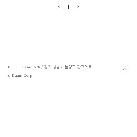
부터 여러분과 함께 논산에서 즐길 수 있는 다양
한 장소를 소개해드릴테니, 많은 관심 부탁드립
1
니다! 논산 가볼만한곳 11곳 안내 1. 자담딸기농
원 안내 주소 : 충남 논산시 성동면 원남리 580-7
관광농원,팜스테이 자담딸기농원은 충남 논산시
성동면에 위치한 딸기농원입니다. 이 곳은 넓고
쾌적한 환경에서 딸기수확체험을 할 수 있는 자
연을 담은 공간으로, 즐겁고 추억에 남는 체험을
제공하고 있습니다. 딸기수확체험은 예약을 통해
이용할 수 있습니다. 예약은 네이버 예약 페이지
에서 인원수..
TEL. 02.1234.5678 / 경기 성남시 분당구 판교역로
© Daum Corp.