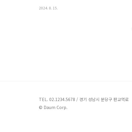
와 함께하는 물놀이, 그리고 힐링을 경험할 수 있는 곳들
2024. 8. 15.
블루아일랜드 스파 풀빌라 펜션 정보주소 : 충남 태안군 
안군 안면도에 위치한 블루아일랜드 스파 풀빌라 펜션은
쾌적한 숙박 환경을 제공합니다. 이곳은 연인, 가족, 단체
유하고 있으며, 각 객실에는 개별 수영장이..
TEL. 02.1234.5678 / 경기 성남시 분당구 판교역로
© Daum Corp.