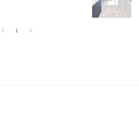
을 찾아보세요!충남 풀빌라 7곳 정보 1.
안면읍 밧개길 131-41펜션 충청남도 태
 최근 완공된 시설로 다양한 여행객들에게
 등 다양한 인원 수에 맞춰 넓은 객실을 보
1