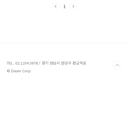
독특한 자연 현상으로 가득한 곳으로, 세계 각지
의 모험가들에게 이곳을 방문해보라고 권하고 싶
1
습니다. 이번 글에서는 화성에서 가볼만한 몇 가
지 업체를 소개해드릴 예정입니다. 함께 화성을
탐험해보면서 우주의 신비를 발견해봅시다. 화성
가볼만한곳 9곳 추천 1. 송산그린시티전망대 추
천 주소 : 경기 화성시 송산면 고정리 산1-38 전
망대 송산그린시티전망대는 경기 화성시 송산면
에 위치한 곳으로, 아름다운 전망과 풍경을 감상
할 수 있는 곳입니다. 전망대는 평일 10:00부터
17:00까..
TEL. 02.1234.5678 / 경기 성남시 분당구 판교역로
© Daum Corp.