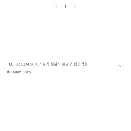
안 이 글을 통해 안산의 매력에 빠져보시기 바랍
니다. 안산 가볼만한곳 11곳 정보 1. 경기해양안
1
전체험관 정보 주소 : 경기 안산시 단원구 대부황
금로 1546 체험,홍보관 경기해양안전체험관은
경기 안산시 단원구 대부황금로 1546에 위치한
곳입니다. 체험관은 해양 재난이 발생했을 때 위
기를 감지하고 대처하는 생존기술을 배울 수 있
는 곳으로 알려져 있습니다. 수조체험 또는 일반
체험 중에서 선택하여 참여할 수 있습니다. 개인
으로 참여할 경우 입장료는 5,000원이며, 단체로
참여할..
TEL. 02.1234.5678 / 경기 성남시 분당구 판교역로
© Daum Corp.