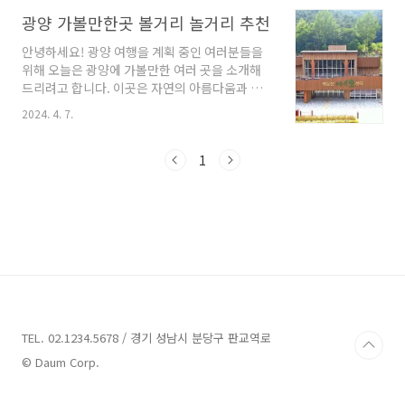
다. 지금부터 여러분들을 위해 광양의 다양한 풀
빌라펜션을 소개해드릴게요. 여러분의 관심과 참
광양 가볼만한곳 볼거리 놀거리 추천
여를 기대합니다. 광양 풀빌라펜션 6곳 추천 1.
안녕하세요! 광양 여행을 계획 중인 여러분들을
리조트라움 추천 주소 : 전남 순천시 해룡면 와온
위해 오늘은 광양에 가볼만한 여러 곳을 소개해
길 191-13 리조트라움 펜션 광양 풀빌라펜션 리
드리려고 합니다. 이곳은 자연의 아름다움과 다
조트라움은 전남 순천시 해룡면에 위치한 풀빌라
양한 관광 명소가 조화를 이루고 있는 곳으로, 방
리조트입니다. 리조트라움은 총 13개의 이미지
2024. 4. 7.
문자들에게 힐링과 즐거움을 선사합니다. 그럼
로 구성되어 있으며, 1동 101호부터 103호까지
한 번씩 살펴보도록 하겠습니다. 광양 가볼만한
의 프리미엄 객실을 제공하고 있습니다. 각각의
곳 4곳 정보 1. 백운산치유의숲 정보 주소 : 전남
1
객실은 290,000원부터 360,000원까지의 가격
광양시 옥룡면 백계로 337 관람,체험 광양시에
대로 예..
위치한 백운산 치유의 숲은 예부터 삼정(봉황, 돼
지, 여우)의 기운이 서려 있다고 전해져 왔습니
다. 이곳은 천년의 숲으로 조성되어 있으며, 따뜻
한 햇빛, 맑은 공기, 시원한 바람이 어우러져 있어
시민들의 건강 증진을 위한 장소로 알려져 있습
니다. 백운산 치유의 숲은 다양한 나무들로 구성
되어 있습니다. 삼나무, 편백나무, 소나무, 참나..
TEL. 02.1234.5678 / 경기 성남시 분당구 판교역로
© Daum Corp.