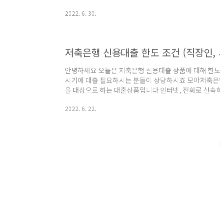
으로 목돈을 제공해주는 상품이라고 합니다 쏠편한 일반
2022. 6. 30.
거주 고객 공무원 및 국 공립 교사 분들 기타 당행 심사 
까지 가능 (개인별로 차이 있음) 대출금리) 3.77%의 연
기간) 최장10년 까지 가능 합니다 고객분들에 따라서 
(개인평점,대출현황,재직및 소득 등에..
저축은행 신용대출 한도 조건 (직장인, 
안녕하세요 오늘은 저축은행 신용대출 상품에 대해 한도
시기에 대출 필요하시는 분들이 상당하시죠 모아저축은행
을 대상으로 하는 대출상품입니다 인터넷, 전화로 신속히
니다 저축은행 신용대출 희망론 대출 대상 ) 소득증빙 가능
2022. 6. 22.
점 600점이상의 고객 개인회생, 파산, 연체등 금융정보 
100만원부터 5000만원까지 (개인 신용등급에 따라 차등
장 60개월까지 연장가능 대출 금리 ) 최저 16% ~ 20
정금리에서 3% 추가 적용..