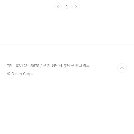
니다. 진심으로 추천하는 이들 업체들을 만나보
면, 당신의 서천 여행이 더욱 풍성하고 특별해질
1
것입니다. 그럼 시작해볼까요? 서천 가볼만한곳
5곳 정보 1. 문헌서원 정보 주소 : 충남 서천군 기
산면 서원로172번길 66 문헌서원 문화재 서천에
위치한 문헌서원은 서원로 172번길 66에 위치해
있습니다. 문헌서원에서는 매주 목요일에 3.15부
터 5.10까지 총 5강으로 이루어지는 초청강연인
'문헌서원 학당 - 인문학 콘서트'를 진행하고 있
습니다. 첫 번째 강의는 정창교 교수님을 ..
TEL. 02.1234.5678 / 경기 성남시 분당구 판교역로
© Daum Corp.