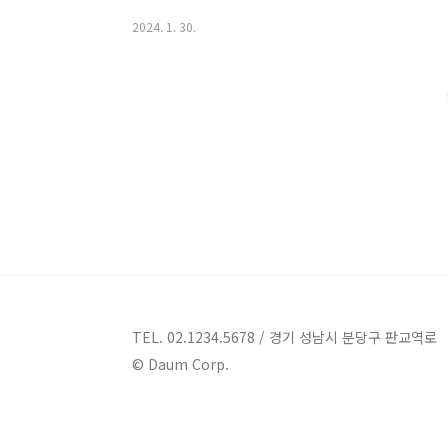
가볼만한 장소를 소개하기 전에, 문경의 역사와 문화에
2024. 1. 30.
생활에서 벗어나 자연의 여유를 만끽하고 싶은 분들에게
요? 문경 가볼만한곳 10곳 정보 1. 대야산 정보 주소 :
산은 복잡하지 않고 산행하기 좋은 명소입니다. 대야산
다. 대야산은 산행을 즐기기에 안성맞춤인 곳..
TEL. 02.1234.5678 / 경기 성남시 분당구 판교역로
© Daum Corp.