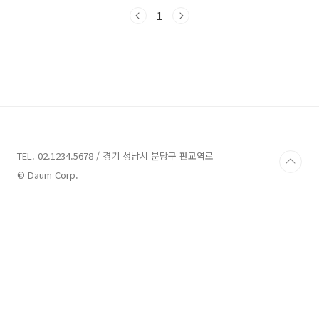
수 있는 펜션들을 여러 곳 소개해드리겠습니다.
소중한 가족이나 친구들과 함께 편안한 휴가를
1
보내고 싶으신 분들께 추천드리는 펜션들을 알아
보도록 하겠습니다. 그럼 시작해보겠습니다! 청
도 풀빌라펜션 4곳 소개 1. 보느몽뜨 소개 주소 :
경북 청도군 매전면 관방로 291 펜션 청도 풀빌
라펜션에 대한 정보입니다. 청도 풀빌라펜션은
경북 청도군 매전면 관방로 291에 위치한 최신
인테리어와 고급 부대 시설을 갖춘 신축 애견풀
빌라입니다. 펜션 내부에는 폴딩도어 실내수영장
으로 미온수가 무료로 ..
TEL. 02.1234.5678 / 경기 성남시 분당구 판교역로
© Daum Corp.