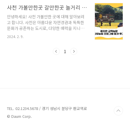
어 여행객들에게 끊임없는 매력을 선사하고 있답
니다. 함께 사천에서의 특별한 경험을 만들어보
사천 가볼만한곳 갈만한곳 놀거리 추천해요
도록 하겠습니다. 그럼, 시작해볼까요?사천 가볼
안녕하세요! 사천 가볼만한 곳에 대해 알아보려
만한곳 11곳 정보 1. 용소유원지 정보주소 : 경
고 합니다. 사천은 아름다운 자연경관과 독특한
남 사천시 사남면 종천리 657유원지 사천 가볼
문화가 공존하는 도시로, 다양한 매력을 지니고
만한 곳 중 하나인 용소유원지는 경상남도 사천
있습니다. 이번 블로그에서는 사천에서 꼭 방문
시에 위치해 있습니다. 이 자연발생유원지는 푸
2024. 2. 9.
해야 할 몇 가지 업체를 소개해드리겠습니다. 함
른 산과 깨끗한 물, 맑은 공기가 어우러져 자연의
께 사천의 아름다움을 만끽해보시죠! 사천 가볼
아름다움을 경험할 수 있는 곳입니다.용소유원지
만한곳 13곳 정보 1. 콩지은교육농장 정보 주소 :
1
는 캠핑이나 나들이하기에 매우 좋은 장소로 알
경남 사천시 정동면 화암길 148 체험여행 콩지은
려져 있습니다. 이..
교육농장은 경남 사천시 정동면에 위치한 업체
로, 방문객들에게 다양한 체험과 먹거리를 제공
하고 있습니다. 체험 프로그램 중 하나는 고추장
만들기 체험입니다. 방문객들은 신선한 재료와
함께 고추장을 직접 만들어 볼 수 있습니다. 이 체
험을 통해 방문객들은 고추장 제작 과정을 배우
고, 직접 만든 고추장의 맛을 즐길 수 있습니다.
또한, 떡볶..
TEL. 02.1234.5678 / 경기 성남시 분당구 판교역로
© Daum Corp.