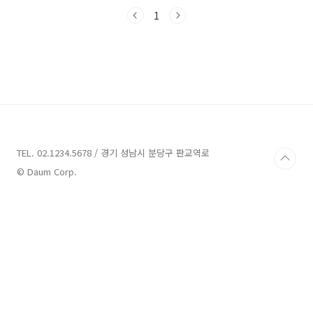
소개해보도록 하겠습니다.무주 펜션 4곳 소
개 1. 삼방로769 소개주소 : 전북 무주군 무주읍
1
삼방로 771펜션 무주 펜션 중 삼방로769은 프
라이빗한 독채형 펜션으로, 전북 무주군 무주읍
삼방로 771에 위치하고 있습니다. 이 펜션은 독
립된 계곡과 평상을 제공하여 고객들에게 편안한
휴식을 제공하고 있습니다.무주 펜션 삼방로769
는 다자녀를 포함한 추가인원 예약도 가능하며,
추가인원은 현장에서 결제할 수 있습니다. 추가
인원은 기준인원을 초과하는 경우, 인당 15,000
원의..
TEL. 02.1234.5678 / 경기 성남시 분당구 판교역로
© Daum Corp.