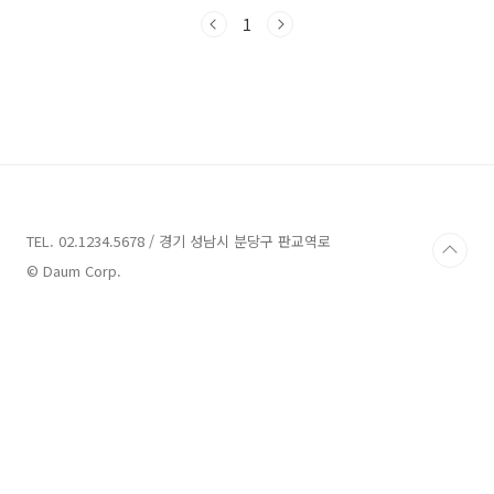
여러 곳을 소개해 드리려고 합니다. 함께 산책을
하며 인사동의 매력을 발견해보세요!인사동 가볼
1
만한곳 8곳 소개 1. 다이나믹메이즈 인사동 소개
주소 : 서울 종로구 인사동길 12 대일빌딩 지하1
층테마파크 다이나믹메이즈 인사동은 서울 종로
구 인사동길 12 대일빌딩 지하 1층에 위치한 업
체입니다. 이곳은 현장선착순으로 입장할 수 있
으며, 주말이나 공휴일에는 많은 고객이 방문하
기 때문에 조기 마감될 수도 있습니다.다이나믹
메이즈 인사동은 예측할 수 없는 재미를 선사하
는 탈출 게임을 ..
TEL. 02.1234.5678 / 경기 성남시 분당구 판교역로
© Daum Corp.