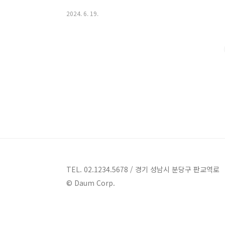
한 놀라운 명소로, 이 모든 요소를 만족시켜주는 완벽
2024. 6. 19.
터, 풀빌라펜션들의 매력과 다양한 시설들에 대해 한땀
션 3곳 안내 1. 스테이비롯 풀빌라 감성 독채펜션 안내주
션 글 제목: "금산 풀빌라펜션 - 자연과 조화로운 감
군서면에 위치한 감성 독채펜션입니다. 풀빌라..
TEL. 02.1234.5678 / 경기 성남시 분당구 판교역로
© Daum Corp.