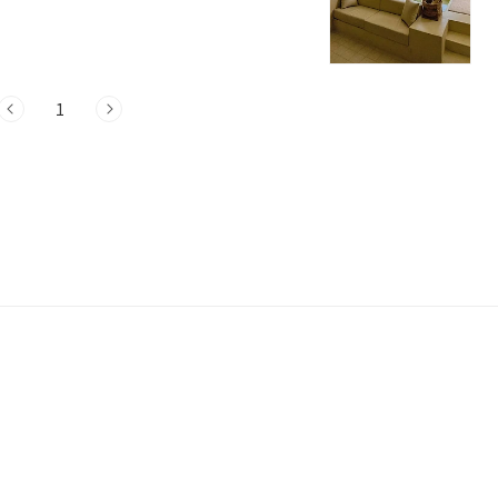
한 휴양지로 자리매김하고 있습니다. 이제부
한땀 알아보도록 하겠습니다.금산 풀빌라펜
소 : 충북 옥천군 군서면 장령산로 473펜
성 독채펜션"금산 풀빌라펜션은 충북 옥천군
1