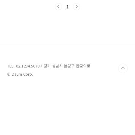
다. 함께 사천의 맛있는 음식을 즐겨보도록 해요!
사천 맛집 9곳 추천 1. 덕합반점 추천주소 : 경남
1
사천시 사천읍 읍내1길 81중식당 사천 맛집 중
한 곳인 덕합반점을 소개하겠습니다. 덕합반점은
경남 사천시 사천읍 읍내1길 81에 위치한 중식
전문점으로, 1953년에 오픈하여 현재는 아들이
이어받아 영업을 이어가고 있습니다.덕합반점의
대표 메뉴인 탕수육은 걸죽한 농도의 소스로 다
먹을 때까지 바삭바삭한 튀김을 즐길 수 있는데,
이로 인해 많은 인기를 끌고 있습니다. 덕합반점
은 ..
TEL. 02.1234.5678 / 경기 성남시 분당구 판교역로
© Daum Corp.