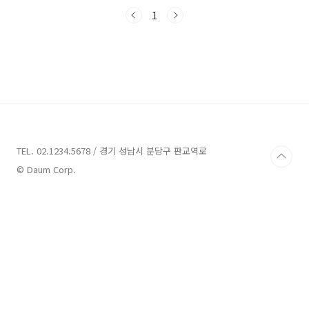
친구들과 함께 특별한 추억을 만들고 싶은 분들
께 추천하며, 다양한 업체들을 소개해드리겠습니
1
다. 지금부터 함께 양산의 매력적인 장소들을 발
견해보시죠! 양산 가볼만한곳 8곳 정보 1. 딸기숲
정보 주소 : 경남 양산시 원동면 화제리 3121-6
관광농원,팜스테이 경상남도 양산시 원동면에 위
치한 딸기숲은 딸기 체험 전문 농원으로 알려져
있습니다. 넓은 연동 하우스에는 향긋하고 달콤
한 딸기숲이 펼쳐져 있어요. 이곳에서는 가족들
과 함께 딸기 체험을 즐길 수 있습니다. 딸기따기
부터 딸..
TEL. 02.1234.5678 / 경기 성남시 분당구 판교역로
© Daum Corp.