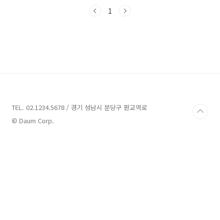
다. 지금부터 함께해요!경기 가볼만한곳 12곳 정
보 1. 서울대공원 정보주소 : 경기 과천시 대공원
1
광장로 102동물원 경기도 과천시에 위치한 서
울대공원은 가볼만한 곳으로 많은 관광객들을 유
혹하는 명소입니다. 서울대공원은 동물원, 테마
가든, 캠핑장으로 구성되어 있어 다양한 즐길거
리를 제공합니다.먼저, 동물원은 서울대공원의
대표적인 관광지로 많은 동물들을 관찰하고 만날
수 있는 곳입니다. 동물원의 입장료는 어른은
5,000원, 청소년은 3,000원, 어린이는 2,000원
입..
TEL. 02.1234.5678 / 경기 성남시 분당구 판교역로
© Daum Corp.