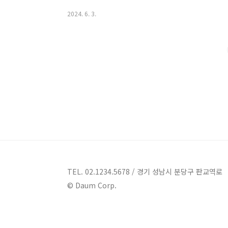
치산효령로 1150식물원,수목원 대구에 위치한 사유원
2024. 6. 3.
이곳에는 오랜 역사를 이겨낸 나무와 마음을 빚은 석상
있습니다.사유원은 단순한 수목원 관람을 넘어서 자아를
다. 이 곳에서는 원내를 거닐며 진정한 '사유'를 경험할
일 성인: 50,000원- 평일 학생(초,중,..
TEL. 02.1234.5678 / 경기 성남시 분당구 판교역로
© Daum Corp.