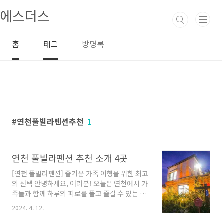
본문 바로가기
에스더스
홈
태그
방명록
연천풀빌라펜션추천
1
연천 풀빌라펜션 추천 소개 4곳
[연천 풀빌라펜션] 즐거운 가족 여행을 위한 최고
의 선택 안녕하세요, 여러분! 오늘은 연천에서 가
족들과 함께 하루의 피로를 풀고 즐길 수 있는 최
고의 풀빌라펜션들을 소개해드리려고 합니다. 연
2024. 4. 12.
천은 자연의 아름다움과 평화로움이 어우러진 곳