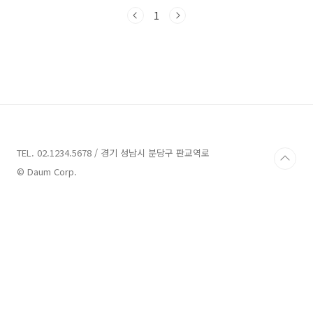
대상으로 넉넉한 한도와 여유로운 상환기간을 바
탕으로 목돈을 제공해주는 상품이라고 합니다 쏠
1
편한 일반공무원 대출 대출대상) 만19세 이상 내
국 거주 고객 공무원 및 국 공립 교사 분들 기타 당
행 심사 기준 만족 하는 고객 대출한도) 최대 1억
5천까지 가능 (개인별로 차이 있음) 대출금리)
3.77%의 연 평균 금리 (개인 마다 금리 변동 있
음) 대출기간) 최장10년 까지 가능 합니다 고객
분들에 따라서 금리와 한도가 다르게 적용 되는
상품 입니다(개인평점,대출현황,재직및 소득 등
에..
TEL. 02.1234.5678 / 경기 성남시 분당구 판교역로
© Daum Corp.