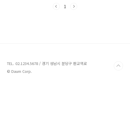
될 수 있습니다. 저희 블로그에서는 사천지역에
위치한 펜션들을 여러 곳을 소개해 드리고, 각 펜
1
션들의 특징과 매력을 알려드릴 예정입니다. 이
제 함께 사천 펜션의 매혹적인 세계를 눈여겨보
도록 해요!사천 펜션 7곳 안내 1. 아쥬레 풀빌라
안내주소 : 경남 사천시 서포면 용궁로 25-45 아
쥬레펜션 아쥬레 풀빌라는 경남 사천시 서포면
용궁로 25-45에 위치한 펜션입니다. 이 곳은 사
천의 아름다운 섬인 비토섬에서 별주부전의 전설
을 느낄 수 있는 곳으로 알려져 있습니다. 펜션
은..
TEL. 02.1234.5678 / 경기 성남시 분당구 판교역로
© Daum Corp.