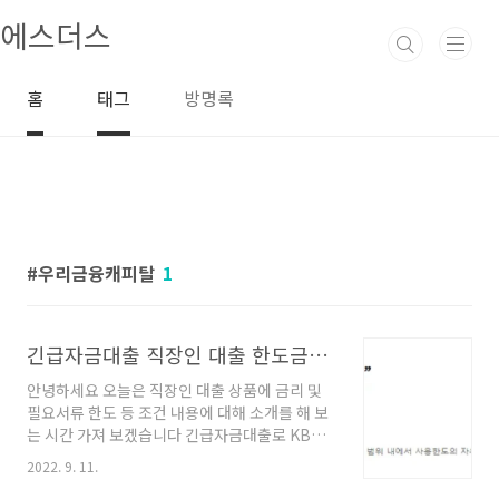
본문 바로가기
에스더스
홈
태그
방명록
우리금융캐피탈
1
긴급자금대출 직장인 대출 한도금리 조건서류 (KB국민은행 우리금융 하나캐피탈)
안녕하세요 오늘은 직장인 대출 상품에 금리 및
필요서류 한도 등 조건 내용에 대해 소개를 해 보
는 시간 가져 보겠습니다 긴급자금대출로 KB국
민은행, 우리금융캐피탈, 하나캐피탈 상품으로
2022. 9. 11.
세 가지 알아봤습니다 요즘들어 개인 대출률이