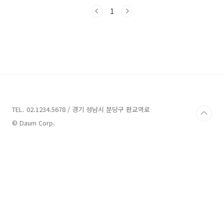
급증 했다고 하는데요 개인의 재직이나 소득등에
따라서 넉넉한 한도와 안정적인 기간 으로 대출
1
해 주는 상품입니다 kb 직장인 든든 대출
https://obank.kbstar.com/quics?
page=C103482 대출대상 만19세 이상 내국인
고객 소득 증빙 투명한 자 기타 은행 심사에 적격
인 분 대출한도 최대 3억원까지 가능 (한도 차이
있음) 대출금리 최저3.53% 연 평균 대출기간 최
장 10년까지 가능 합니다 개인별로 금리 대출 금
액이 틀려지는 상품입니다 또한 재직기간 3개..
TEL. 02.1234.5678 / 경기 성남시 분당구 판교역로
© Daum Corp.