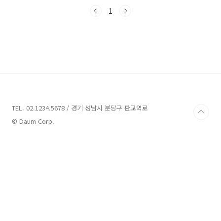
소들이 가득합니다. 이번 블로그 포스팅에서는
경북의 숨은 명소와 인기 있는 업체들을 소개해
1
드릴 텐데요, 여행 계획을 세우는 데 도움이 되었
으면 합니다. 함께 경북의 매력을 만끽해볼까요?
경북 가볼만한곳 8곳 추천 1. 보문관광단지 추천
주소 : 경북 경주시 신평동관람,체험 보문관광단
지는 경상북도 경주시에 위치하며, 아시아 3대 유
적으로 지정된 경주를 중심으로 합니다. 연면적
약 1,033 헥타르에 걸쳐 자리 잡고 있는 이 단지
는 보문호를 중심으로 조성되어 있습니다. 1974
년부터 ..
TEL. 02.1234.5678 / 경기 성남시 분당구 판교역로
© Daum Corp.