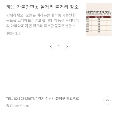
의 매력에 대해 알아보도록 하겠습니다. 기대해
주세요! 하동 풀빌라펜션 3곳 소개 1. 예그리나풀
하동 가볼만한곳 놀거리 볼거리 장소
빌라 소개 주소 : 경남 하동군 화개면 쌍계로 322
안녕하세요! 오늘은 여러분들께 하동 가볼만한
펜션 하동 풀빌라펜션 중 예그리나풀빌라는 경남
곳들을 소개해드리려고 합니다. 하동은 우리나라
하동군 화개면 쌍계로 322에 위치해 있습니다.
의 아름다운 자연 경관과 풍부한 문화유산을 갖
예그리나풀빌라는 손님들의 안부를 묻고 사랑을
고 있는 곳으로, 여행객들에게 많은 매력을 선사
전합니다. 소중한 분들과 함께 특별한 날을 보내
2024. 2. 3.
합니다. 함께 하동의 아름다운 곳들을 탐험해보
고 행복한 추억을 만들 수 있도록 초대합니다. 예
시죠! 하동 가볼만한곳 11곳 소개 1. 하동레일바
그리나풀빌라에는 개별실내수영장이 준비되어
이크 소개 주소 : 경남 하동군 북천면 경서대로
1
있으며, 홈페이지와 블로그에서 더 많은 정보를
2446-6 하동레일바이크 레일바이크 하동레일바
확인하실 ..
이크는 경남 하동군 북천면에 위치한 관광지입니
다. 이 레일바이크는 북천지역주민공동체인 '행
복공동체'에서 운영하고 있으며, 온 마을이 함께
하는 새로운 방식의 관광 체험을 제공합니다. 하
동레일바이크는 (구)북천역에서 풍경열차에 탑
승하여 (폐)양보역까지 올라간 뒤, (폐)양보역에
서 다시 (구)북천역까지 바이크를 타고 내려오는
방식으로 운영됩니다...
TEL. 02.1234.5678 / 경기 성남시 분당구 판교역로
© Daum Corp.