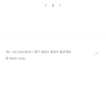
함께 즐거운 맛집 탐험을 시작해 볼까요?창원 맛
집 8곳 안내 1. 갈비도사 안내주소 : 경남 창원시
1
진해구 중원동로 60 102호한식 경남 창원시 진
해구에 위치한 갈비 전문점 '갈비도사'입니다. 갈
비도사는 숯불향이 가득한 갈비 요리를 제공하여
많은 분들이 즐기고 계십니다.갈비도사로부터 전
해진 소중한 후기 중 일부를 소개해드리겠습니
다."야들야들한 고기에 감칠맛 나는 양념이 맛있
네요!", "반찬이 다양하고 자극적이지 않아 가족
외식으로 딱이예요!", "인테리어가 세련되어서..
TEL. 02.1234.5678 / 경기 성남시 분당구 판교역로
© Daum Corp.