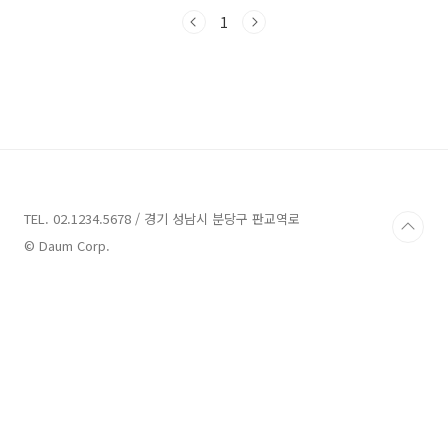
지와 문화적인 장소들을 보유하고 있어, 역사와
문화를 사랑하는 여행객들에게도 강력히 추천하
1
는 곳입니다. 이번에는 진해에서 가볼 만한 업체
들을 여러 곳을 소개해 드리려고 합니다. 지금부
터 함께 진해를 탐험해보겠습니다.진해 가볼만한
곳 8곳 소개 1. 경화역벚꽃길 소개주소 : 경남 창
원시 진해구 진해대로 663 경화동자율방범대계
절거리 진해의 경화역은 한국에서 꼭 가봐야 할
아름다운 장소 중 하나입니까? 현재는 기차가 정
차하지 않는 역이지만, 군항제 기간에는 벚꽃 테
마역으로 알려져 있습..
TEL. 02.1234.5678 / 경기 성남시 분당구 판교역로
© Daum Corp.