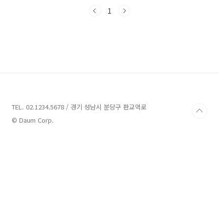
매력을 가진 이곳들은 여러분의 입맛을 사로잡을
준비가 되어 있습니다. 그럼, 해남의 맛있는 여정
1
을 시작해볼까요?해남 맛집 7곳 정보 1. 바우하
우스142 정보주소 : 전남 해남군 해남읍 북부순
환로 142 바우하우스142카페 해남의 맛집 중
하나인 바우하우스142는 2010년에 문을 연 카
페로, 전라남도 해남군 해남읍 북부순환로 142에
위치하고 있습니다. 이곳은 'Best. Awesome.
Unique'라는 슬로건을 내세우며, 최고의 맛과
특별함을 추구하는 곳입니다. 바우..
TEL. 02.1234.5678 / 경기 성남시 분당구 판교역로
© Daum Corp.