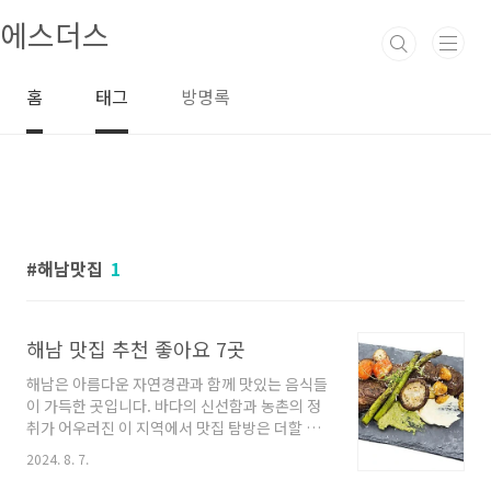
본문 바로가기
에스더스
홈
태그
방명록
해남맛집
1
해남 맛집 추천 좋아요 7곳
해남은 아름다운 자연경관과 함께 맛있는 음식들
이 가득한 곳입니다. 바다의 신선함과 농촌의 정
취가 어우러진 이 지역에서 맛집 탐방은 더할 나
위 없는 즐거움이죠. 오늘은 해남에서 꼭 가봐야
2024. 8. 7.
할 맛집들을 소개해드리려고 합니다. 각기 다른