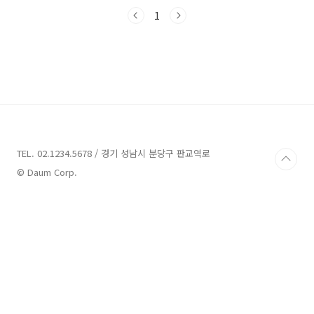
다. 함께 즐거운 여행을 떠나봐요! 경남고성 가볼
만한곳 7곳 정보 1. 상족암유람선 정보 주소 : 경
1
남 고성군 하이면 덕명4길 39-53 유람선,관광선
경남 고성에 위치한 상족암유람선은 사라진 동양
의 아름다움을 만날 수 있는 곳입니다. 이곳은 고
성군 하이면에 위치하고 있으며, 덕명4길 39-53
번지에 위치해 있습니다. 상족암은 기괴한 바위
와 주상절리로 유명하며, 사람들에게 많은 경이
를 주고 있습니다. 이곳은 남해안의 명산인 옥녀
봉과 함께 사량도의 절경도 감상할 수 있는 곳입
니다..
TEL. 02.1234.5678 / 경기 성남시 분당구 판교역로
© Daum Corp.