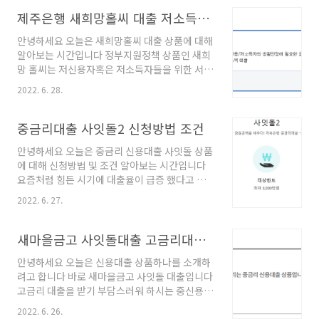
품이라고 할 수 있습니다 hug주택구입자금보증
신청대상 아래의 주택의 분양계약 체결후 분양대
제주은행 새희망홀씨 대출 저소득자 서민대상 한도조건
금 5% 이상 납부하신 고객 주택분양보증을 받은
안녕하세요 오늘은 새희망홀씨 대출 상품에 대해
주택 또는 주거용 오피스텔 한국토지공사등이 공
알아보는 시간입니다 정부지원정책 상품인 새희
급하는 주택분양보증의 세대수 요건을 충족하는
망 홀씨는 저신용자혹은 저소득자들을 위한 서민
주택 조합주택시공보증서가 발급이 가능한 주택
대출 상품인데요 최대 3000만원의 대출 한도와
조합사업의 조합원이 분양받은 주택 보증채권자
2022. 6. 28.
최장 5년의 넉넉한 기간으로 여유롭게 상환 가능
및 채무자 보증채권자 : 주택구입자금을 대출하
한상품입니다 제주은행 새희망홀씨 대출 대출대
는 금융기관 보증채무자 : 분양계약자 ( 주택조합
상 > 19세 이상의 내국인 고객 재직, 소득 증빙이
중금리대출 사잇돌2 신청방법 조건
및 직장주택조합의 조합원 포함 ) 보증비율 대출
가능하신 근로소득자 긴급생계대출 신청일 현재
가능금액 이내에서 대출금의 80 ..
안녕하세요 오늘은 중금리 신용대출 사잇돌 상품
기준 1년이상 성실상환한 자 대출기간 > 1년부터
에 대해 신청방법 및 조건 알아보는 시간입니다
최장 5년까지 연장가능 대출한도 > 300만원부터
요즘처럼 힘든 시기에 대출율이 급증 했다고 합
최대 3000만원까지 대출 가능한 상품입니다 (개
니다 오늘소개해드릴 사잇돌2 대출 상품은 최대
인별로 다르게 적용되니 조회 하여 보세요) 대출
2022. 6. 27.
3000만원까지 신청가능하며 연소득 1200만원
금리 > 7.95~ 10.45% 의 평균 금리 ( 개인별로
이상의 소득자를 대상으로 하는 상품입니다 모아
차등 적용 됩니다 ) 개인에 따라서 한도와 금리가
저축은행 사잇돌2 중금리 대출 대출대상 ) 만19
새마을금고 사잇돌대출 고금리대환대출 조건
다른 상품이며 (개인 실적, 등급 ,소득..
세이상 내국인 고객 소득증빙이 가능한 근로자
안녕하세요 오늘은 신용대출 상품하나를 소개하
재직 5개월이상 연소득 1200만원 이상의 고객
려고 합니다 바로 새마을금고 사잇돌 대출입니다
연금 소득 1회이상 , 연소득 600만원 이상이신
고금리 대출을 받기 부담스러워 하시는 중신용
분 대출한도) 100만원이상부터 3000만원까지
분들을 위해 새마을금고에서 넉넉한 한도와 여유
(개인에 따라 차등 적용) 대출기간) 12개월부터
2022. 6. 26.
로운 기간으로 선보인 고금리대환대출 가능한 중