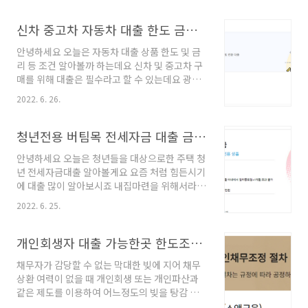
최장 60개월까지 가능합니다 대출금리) 최저 14
금리 상품이라고 할 수 있습니다 새마을금고 사
.6 ~ 18.2% (개인별 차등 적용 됩니다) 이자는 매
잇돌 대출 대출대상] 만19세이상 내국 거주 고객
신차 중고차 자동차 대출 한도 금리 조건
월 후취 납입 방식 입니다 상환 방식은 원..
재직및 소득 증빙이 가능하신 고객 연 2천만원 이
안녕하세요 오늘은 자동차 대출 상품 한도 및 금
상 소득의 6개월이상 재직중인 급여소득자 대출
리 등 조건 알아볼까 하는데요 신차 및 중고차 구
기간] 5년까지 가능합니다 대출금리] 신용등급
매를 위해 대출은 필수라고 할 수 있는데요 광주
등에 따라 차등 적용되는 상품 대출한도] 최대 2
은행 쏠쏠 마이카대출은 서울보증보험의 보증서
천만원까지 가능합니다 (개인에 따라서 한도 차
2022. 6. 26.
를 발급받아 금리한도를 책정하는 보증담보 상품
이 있습니다) 개인별로 금리와 대출한도가 다르
이라고 할 수 있습니다 광주 은행 쏠쏠 마이카 자
게 적용 되니 알아두세요 (개인등급,대출현황,재
동차대출 대출대상) 서울보증보험 발급 가능한
청년전용 버팀목 전세자금 대출 금리 한도 조건 정리
직및 소득등에 따라서 차등 적용되는 상품입니
고객 만19세 이상 내국인 고객 재직및 소득이 증
다) 개인별로 심사가 거절되..
안녕하세요 오늘은 청년들을 대상으로한 주택 청
빙가능한 급여소득 고객 등 대출기간) 신차경우
년 전세자금대출 알아볼게요 요즘 처럼 힘든시기
1년부터 10년 중고차경우 1년부터 5년 대출한
에 대출 많이 알아보시죠 내집마련을 위해서라면
도) 서울보증보험(주) 보증한도금액 이내 신차의
대출이 필수라고 할 수 있는데요 그런분들을 위
경우 6천 중고차의 경우 4천 (개인별로 한도 차등
2022. 6. 25.
해 우리은행 청년 버팀목 전세자금대출이 있답니
적용) 대출금리) 기준금리 + 가산금리 - 우대금리
다. 대출금리가 오르고 있어서 부담스러울 수 있
개인별로 금리와 한도가 다르게 산출되는 상품입
기는 하나 청년 버팀목전세대출과 같은 정부지원
개인회생자 대출 가능한곳 한도조건 (성실상환자)
니다 ( 신용상태, 등급,대출현황에 따라 차등 적
상품으로 저금리로 받으면 월세 내는 것 보다 조
용되는 ..
채무자가 감당할 수 없는 막대한 빚에 지어 채무
금 나아 많은 분들이 관심을 갖는 상품입니다. 청
상환 여력이 없을 때 개인회생 또는 개인파산과
년전용 버팀목 전세자금 대출 대출대상) 부부합
같은 제도를 이용하여 어느정도의 빚을 탕감 받
산 자산이 2. 92억 이하인 고객 19세이상 34세
거나 면제받는데요 돈이라는게 참 따라다니는지