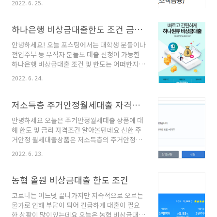
이하 내국인 고객 재직 및 소득 증빙이 가능한 고
2022. 6. 25.
회생이나 파산을 하고도 추가자금이 필요한 경우
객 대출기간) 2년 (4회 연장가능하며 10년까지)
가 있습니다. 개인회생자 분들은 신용의 결격사
대출한도) 최대 7천만원 (개인에따라서 한도가
유가 있기 때문에 개인회생대출 가능한곳 찾기가
하나은행 비상금대출한도 조건 금리(무직자, 대학생 가능)
달라집니다) 대출금리) 연평균 1.8 % 금리 (개인
쉽지가 않습니다. 개인회생자 대출 가능한곳 조
마..
안녕하세요! 오늘 포스팅에서는 대학생 분들이나
건 한도 금리 알아보도록 하겠습니다. 개인회생
전업주부 등 무직자 분들도 대출 신청이 가능한
자 성실상환자 대출 개인회생 변제 계획 인가 이
하나은행 비상금대출 조건 및 한도는 어떠한지
후 1년이상 성실하게 상환중이신 분 또는 3년이
내용 찾아보도록 하겠습니다. 하나은행 비상금대
내 상환을 완료한 분 그리고 신용회복위원회 채
2022. 6. 24.
출 하나원큐 90초면 한도조회 가능한 모바일대
무조정 이후 6개월 이상 성실상환 하셨거나 최근
출 상품으로 소액대출 무담보 신용담보 상품입니
3년 이내에 상환을 완료한 분들을 대상으로 진행
다. 직업과 소득에 관계없이 만 19세 이상 내국인
저소득층 주거안정월세대출 자격조건 한도
하는 신용회복위원회의성실상환자 소액대출 상
이라면 누구나 신청이 가능한데요 서울보증보험
품이 있습니다. 개인회생자 대출..
안녕하세요 오늘은 주거안정월세대출 상품에 대
(주) 보험증권 발급이 필요합니다. 하나원큐 비상
해 한도 및 금리 자격조건 알아볼텐데요 신한 주
금대출 한도 및 기간 상환방식 최저50만원~최대
거안정 월세대출상품은 저소득층의 주거안정을
300만원 까지 대출 가능한 상품으로 타 은행의
위해 최대 960만원(월최대 40만원)의 대출한도
비상금대출 또한 최대 한도 300만원인 점은 동일
2022. 6. 23.
와 넉넉한 상환기간으로 여유롭게 주거생활 하도
합니다. 상품명답게 별도로 제출이 필요한 대출
록 도와주는 저소득층대출 상품입니다 신한은행
서류는 없으며 본인인증 만으로 본인 신용도에
주거안정월세대출 조건 대출대상) 만19세이상
농협 올원 비상금대출 한도 조건
따라 한도 조회 후 대출진행이 가능합니다. 신용
35세 이하의 청년 고객 근로장려금 또는 자녀장
도에 따라 한도 및 ..
코로나는 어느덧 끝나가지만 지속적으로 오르는
녀금 수급자 연소득 4천이하의 사회초년생 대출
물가로 인해 부담이 되어 긴급하게 대출이 필요
기간) 2년부터 최장 4회 10년까지 대출금리) 연
한 상황이 많이있는데요 오늘은 농협 비상금대출
1.5%평균금리 대출금액) 최대 960만원 (월40만