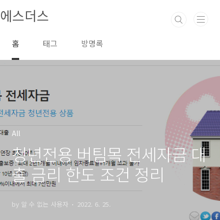
본문 바로가기
에스더스
홈
태그
방명록
All
청년전용 버팀목 전세자금 대
출 금리 한도 조건 정리
by 알 수 없는 사용자
2022. 6. 25.