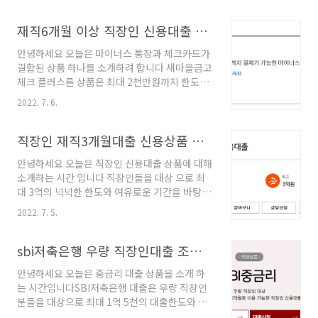
있습니다) 대출한도) 담보가액,신용평가에 따라
있습니다 요즘처럼 힘든시기 대출은 필수라고 할
다름 (개인 별로 차등적용 되어 산출) 신한은행
수 있겠죠 신한 플러스 모기지론 대출대상) 만19
재직6개월 이상 직장인 신용대출 한도금리 조건
주택대출 모기지론 금리 LTV조건 소개 안녕하
세이상 내국 거주 고객 주택 담보로 할 수 있는 주
세..
안녕하세요 오늘은 마이너스 통장과 체크카드가
택 소유자 재직및 소득 증빙 가능하신 고객 대출
결합된 상품 하나를 소개하려 합니다 새마을금고
기간) 최장10년까지 가능합니다 대출금리)
체크 플러스론 상품은 최대 2천만원까지 한도가
3.89%의 연평균 최저 금리 대출한도) 담보기준
적용되고 넉넉한 상환기간으로 여유롭게 상환 할
가 X 정규담보비율 - 선순위채권 + 소액보증금공
2022. 7. 6.
수 있는 상품이라고 할 수 있는데요 재직 6개월
제액 범위 안에서 ( 개인별로 한도 차이 있습니
이상 직장인 분들이 신청가능한 직장인신용대출
다) LTV규제제한 투기과열지구 LTV40%, 조정
상품입니다 조건 금리 한도 내용 살펴보도록 하
직장인 재직3개월대출 신용상품 한도금리 조건 안내
대상지역 LTV50%, 비규제지역 LTV70%, 생애
겠습니다. 새마을금고 체크플러스론 신용대출 대
최초주..
안녕하세요 오늘은 직장인 신용대출 상품에 대해
출대상) 만19세 이상 내국인 고객 소득과 재직이
소개하는 시간 입니다 직장인들을 대상 으로 최
증빙 가능하신 급여소득자 재직 6개월이상 되신
대 3억의 넉넉한 한도와 여유로운 기간을 바탕으
직장인 고객 대출기간) 1년부터 5년까지 가능한
로 목돈 필요한 직장인 고객 분들에게 대출 해주
상품 대출한도) 최대 2천만원까지 가능합니다
2022. 7. 5.
는 상품입니다. 재직3개월대출 가능한 직장인신
(개인에 따라 한도 다르게 적용) 대출금리) 신용
용대출 상품입니다. 조건 한도 금리 살펴보도록
등급에 따라서 다르게 적용됩니다 (직접 조회하
하겠습니다 KB직장인 신용대출 대출대상 19세
sbi저축은행 우량 직장인대출 조건 한도1.5억 기간10년
시면 됩니다) 고객별로 한도와 금리가 다르게 설
이상 내국인 고객 재직과 소득 증명 가능한 고객
정 되는 상품이니..
안녕하세요 오늘은 중금리 대출 상품을 소개 하
기타 국민은행 기준 충족 고객 재직기간 3개월 이
는 시간입니다SBI저축은행 대출은 우량 직장인
상 당행 선정 우량 직장인 재직기간 6개월 이상
분들을 대상으로 최대 1억 5천의 대출한도와 넉
일반 직장인 정규직 공무원(최종합격자 포함), 군
넉한 10년의 상환 기간으로 요즘같이 어려운 시