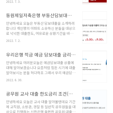
인(중사 이상), 교사는 재직기간 관계없음 대출기
2022. 7. 3.
기에 대출을 알아보는 분들에게 적극 추천하는
간 1년에서 최장 10년까지 대출한도 최대 3억원
상품입니다 SBI 중금리 대출 대출대상) 만19세
이내 한도 (개인 마다 대출 한도 차이 있음) 대출
이상 내국인 고객 재직및 소득 증빙 가능하신 고
동원제일저축은행 부동산담보대출 조건소개
금리 연평균 최고 4.16%의 금리 (개인에 따라..
객 NICE기준 신용점수 360점 이상 대출한도) 최
안녕하세요 오늘은 부동산 담보대출을 소개하려
대 1억5천만원까지 가능합니다 (개인별로 다르
합니다 개인명의 아파트 소유하신 분들을 대상으
게 적용) 대출기간) 최장10년까지 가능합니다 대
로 넉넉한 대출한도, 여유로운 상환기간을 바탕
출금리) 연 5.9~14.3% 의 평균 금리 (개인마다
으로 목돈이 필요하신 분들에게 대출을 해주는
차이 있습니다) 개인에 따라서 금리와 한도가 다
2022. 7. 2.
상품 입니다 동원제일저축은행 부동산담보대출
르게 설정되는 상품입니다(개인등급,재직및 소
대출대상) 만19세 이상 내국인 개인명의 부동산
득,대출현황,실적 등에 따라 차등적용 되는 상품)
소유 고객 기타 은행 기준 만족하는 고객 대출한
우리은행 적금 예금 담보대출 금리 한도 조건
개인에 따라서 대출거부가 되는 경우가 생기기도
도) KB감정가 90% 이내 (개인별로 한도가 다르
..
안녕하세요 여러분오늘은 예금담보대출 상품에
게 적용) 대출금리) 연 평균 5~9%의 금리 (개인
대해 알아보겠습니다 요즘처럼 힘든 시기에 대출
에 따라 금리 차등 적용) 대출기간) 1년부터 5년
알아보시는 분들 허다하죠 그래서 우리 예금담보
까지 가능 합니다 개인에 따라 대출 한도 및 금리
대출은 가입해두신 적금, 예금 담보기간내에서
가 다르게 적용이 되는 상품입니다(개인등급,부
2022. 6. 30.
자유롭게 대출기간을 설정할 수 있는 여유로운
동산시세,대출현황 등에 따라 차등적용 되는 상
상품이라고 할 수 있습니다 우리은행 예적금담보
품) 개인고객에 따라 대출의 심사 자체 거부되는
대출 조건 대출대상 ) 19세이상 내국인 거주자로
공무원 교사 대출 한도금리 조건(기간제 교직원, 경찰, 소방관 등)
경우가 많이 생긴다고 하니 이점 알고 계셔야 하
우리은행에 본인명의 예/적금 신탁을 둔 개인 및
는 부분 입..
안녕하세요 오늘은 교사 대출 알아볼텐데요 기간
사업자 만기일이 경과된계좌 , 타인신탁계좌는
제 교직원, 소방관, 경찰 등 일반직 공무원들을 대
불가능합니다 펀드 및 외화상품은 제외 됩니다
상으로 진행하는 신한은행 쏠편한 공무원 대출
담보제공 예금 가입일로 부터 2영업일 이내인 계