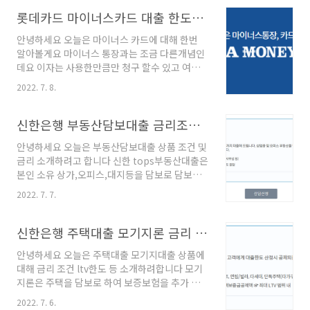
급증 했다고 하는데요 개인의 재직이나 소득등에
따라서 넉넉한 한도와 안정적인 기간 으로 대출
롯데카드 마이너스카드 대출 한도조건
해 주는 상품입니다 kb 직장인 든든 대출
안녕하세요 오늘은 마이너스 카드에 대해 한번
https://obank.kbstar.com/quics?
알아볼게요 마이너스 통장과는 조금 다른개념인
page=C103482 대출대상 만19세 이상 내국인
데요 이자는 사용한만큼만 청구 할수 있고 여러
고객 소득 증빙 투명한 자 기타 은행 심사에 적격
번 이용해도 1건만 신청이 되므로 신용도 관리에
인 분 대출한도 최대 3억원까지 가능 (한도 차이
2022. 7. 8.
아주 유용한 서비스입니다 한도내에서 자유롭게
있음) 대출금리 최저3.53% 연 평균 대출기간 최
신청 할 수 있으니 더더욱 좋겠죠 롯데카드 마이
장 10년까지 가능 합니다 개인별로 금리 대출 금
너스카드 은행은 마이너스통장! 카드는 마이너스
신한은행 부동산담보대출 금리조건 기간30년 나대지, 상가오피스
액이 틀려지는 상품입니다 또한 재직기간 3개..
카드!! 이용대상 ) 만 19 세 이상 내국인 당행 심
안녕하세요 오늘은 부동산담보대출 상품 조건 및
사기준을 통과하는 고객 서울보증보험 증권 발급
금리 소개하려고 합니다 신한 tops부동산대출은
가능고객 이용한도 ) 고객의 개인 신용등급에 따
본인 소유 상가,오피스,대지등을 담보로 담보가
라 최소 10만원부터 사용가능 이용기간) 신청일
내에서 한도를 정하여 30년의 여유로운 상환기
로 부터 365일 경과후 돌아오는 첫결제일 까지
2022. 7. 7.
간으로 자금을 대출해주는 상품이라고 할 수 있
(심사를 거쳐 연장 가능) 상환방법 ) 기간 내 자유
습니다 신한 tops부동산대출 상가, 오피스, 부동
롭게 입출금 방식으로 원금 , 이자 납부 가능 만기
산, 나대지 등을 담보로 최장기간 30년까지 대출
신한은행 주택대출 모기지론 금리 LTV조건 소개
12개월까지 적용가능 만기연장 신청 가능 신청
진행가능합니다. 대출대상) 만19세 이상 내국인
은 롯..
안녕하세요 오늘은 주택대출 모기지대출 상품에
고객 본인명의 상가,오피스,주택등을 소유한 고
대해 금리 조건 ltv한도 등 소개하려합니다 모기
객 재직,소득 증빙이 가능하신 근로 고객 대출기
지론은 주택을 담보로 하여 보증보험을 추가 담
간) 최장30년까지 연장 가능합니다 대출금리) 최
보로 해서 더욱 넉넉한 대출한도와 여유로운 상
저 3.13 % 의 연평균 금리 (개인별로 금리 차이
2022. 7. 6.
환기간으로 확대 시킬수 있는 상품이라고 할 수