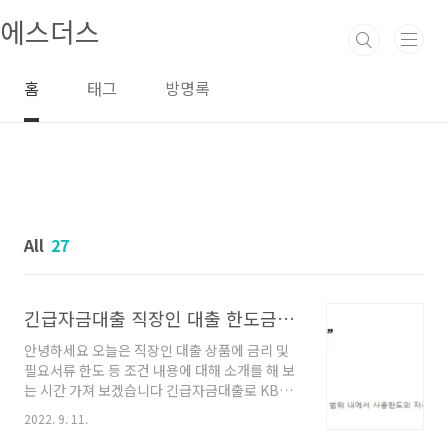
본문 바로가기
에스더스
홈
태그
방명록
All
27
긴급자금대출 직장인 대출 한도금리 조건서류 (KB국민은행 우리금융 하나캐피탈)
안녕하세요 오늘은 직장인 대출 상품에 금리 및
필요서류 한도 등 조건 내용에 대해 소개를 해 보
는 시간 가져 보겠습니다 긴급자금대출로 KB국
민은행, 우리금융캐피탈, 하나캐피탈 상품으로
2022. 9. 11.
세 가지 알아봤습니다 요즘들어 개인 대출률이