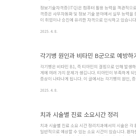
정보기술자격증(ITQ)은 컴퓨터 활용 능력을 객관적으로
격증은 사무자동화 및 정보 기술 분야에서 실무 능력을 
이 취업이나 승진에 유리한 자격으로 인식하고 있습니다.
격 및 시험 과목, 자격 요건 등을 정리하여 안내하겠습니
2025. 4. 8.
산성본부에서 주관하는 국가 공인 민간자격증으로, 정보
인증하는 역할을 합니다. 이 자격증은 특정 프로그램 및
술 활용 능력을 평가하고 있습니다.응시자격ITQ 자격증
요건을 충족해야 합니다:만 18세 이상이어야 ..
각기병 원인과 비타민 B군으로 예방하
각기병은 비타민 B1, 즉 티아민의 결핍으로 인해 발생
계에 여러 가지 문제가 생깁니다. 티아민이 부족하게 되
증상이 나타나게 됩니다. 이 글에서는 각기병의 원인, 
기병의 원인각기병은 여러 가지 원인으로 발생할 수 있으
2025. 4. 8.
입니다. 건강한 식단을 유지하지 못할 경우, 특히 티아
기병의 주요 원인입니다.잘못된 식습관: 정제된 쌀과 
핍될 수 있습니다.알코올 의존증: 과도한 음주로 인해 
소합니다.특정 질병: 만성 소화기 질환이나 위장..
치과 시술별 진료 소요시간 정리
치과 시술별 진료 소요 시간 정리치과에서의 시술은 각 
일반적으로 예상할 수 있는 소요 시간이 있습니다. 환자