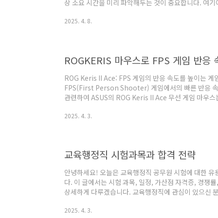
상 소요 시간을 미리 파악해두는 것이 중요합니다. 여기
양한 치과 치료와 그에 따른 소요 시간을 정리해보았습
2025. 4. 8.
수술은 일반적으로 1개의 임플란트를 식립하는 데 약 20
인 수술이 필요한 경우에는 소요 시간이 늘어날 수 있습니
가적인 시간이 소요될 수 있으며, 이는 대개 4주에서 
임플란트 식립: 20-30분골 이식이 필요..
ROGKERIS 마우스로 FPS 게임 반응
ROG Keris II Ace: FPS 게임의 반응 속도를 높
FPS(First Person Shooter) 게임에서의 빠른
관련하여 ASUS의 ROG Keris II Ace 무선 게임 마
제품은 프로 게이머들의 테스트를 통해 설계된 초경량 디
2025. 4. 3.
재되어 있어 뛰어난 퍼포먼스를 자랑합니다.특징과 성능ROG 
게를 자랑하며, 인체공학적 디자인으로 편안한 그립감을 
AimPoint Pro 광학 센서가 내장되어 있어 최대 42,00
교육행정직 시험과목과 합격 전략
안녕하세요! 오늘은 교육행정직 공무원 시험에 대한 유
다. 이 글에서는 시험 과목, 일정, 가산점 자격증, 경쟁
상세하게 다루겠습니다. 교육행정직에 관심이 있으신 분
시길 바랍니다!교육행정직 공무원 시험 과목교육행정직 
2025. 4. 3.
목을 공부해야 하는지 아는 것이 중요합니다. 교육행정