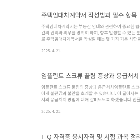
새로운 출발을 위한 중요한 단계입니다. 그러나 이 과정
됩니다.면책 후 대출 가능 시기개인파산 절차..
주택임대차계약서 작성법과 필수 항목
주택임대차계약서는 부동산 임대와 관련하여 중요한 법률
간의 권리와 의무를 명확히 하여, 향후 발생할 수 있는 
로 주택임대차계약서를 작성할 때는 몇 가지 기본 사항
입니다.주택임대차계약서란?주택임대차계약서는 임대인
2025. 4. 21.
기간 동안 임대하기로 합의하고 그 조건을 문서화한 것입니
리고 양 당사자의 의무와 권리가 포함되어 있습니다. 계
다툼의 여지가 커질 수 있으므로 반드시 작성하는 것이
택임대차계약서를 작성하기 위해서는 다음과 같은 항목들
임플란트 스크류 풀림 증상과 응급처치
임플란트 스크류 풀림의 증상과 응급처치임플란트 스크
에게 불편감과 불안을 초래할 수 있습니다. 이 글에서는
시의 응급처치 방법에 대해 살펴보도록 하겠습니다.임플
크류가 느슨해지는 경우에는 다음과 같은 증상이 나타날
2025. 4. 21.
림: 보철물이 흔들리거나 움직이는 느낌을 받을 수 있습니
불편함을 느낄 수 있습니다.통증: 해당 부위에서 불쾌한
적 이상: 보철물이 부풀거나 비정상적인 위치로 이동하
면 즉시 치과를 방문하는 것이 중요합니다. 초기 발견이 
ITQ 자격증 응시자격 및 시험 과목 정