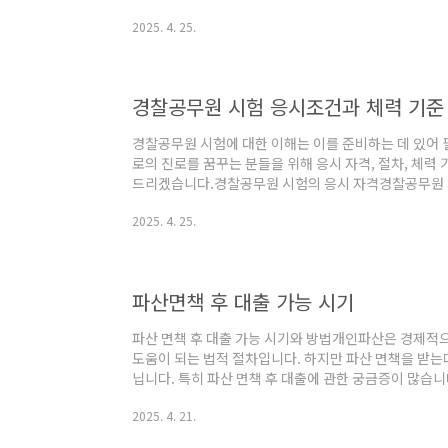
체해 주어야 하며, 일반적으로는 3,000 km에서 4,0
2025. 4. 25.
2번 정도의 교체를 통해 필터의 효율성을 유지할 수 있
컨 필터는 먼지, 오염물질 및 기타 유해 물질을 차단하
것을 방지합니다. 필터가 오염되면 공기 흐름이 저하되고
치게 됩니다. 또한, 필터가 오염된 상..
경찰공무원 시험 응시조건과 체력 기준
경찰공무원 시험에 대한 이해는 이를 준비하는 데 있어
로의 진로를 꿈꾸는 분들을 위해 응시 자격, 절차, 체력
드리겠습니다.경찰공무원 시험의 응시 자격경찰공무원 
령과 운전 면허 등의 요건을 충족해야 합니다. 일반적인 순
2025. 4. 25.
40세 이하의 남녀로 제한이 있습니다. 또한, 학력에 대
보통 또는 대형 면허를 소지해야 합니다.특별채용인 경채
이상의 학위를 취득했거나, 4년제 대학의 관련 전공에서 
시 연령은 20세에서 40세 사이로 조정됩니..
파산면책 후 대출 가능 시기
파산 면책 후 대출 가능 시기와 방법개인파산은 경제적
도움이 되는 법적 절차입니다. 하지만 파산 면책을 받는
닙니다. 특히 파산 면책 후 대출에 관한 궁금증이 많습니
받을 수 있는 시기와 주요 정보에 대해 알아보도록 하겠
2025. 4. 21.
책은 법원에서 채무자의 채무를 탕감해주는 결정으로, 이
임지지 않음을 의미합니다. 면책 결정을 받으면, 채권자는