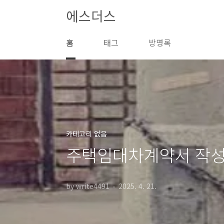
본문 바로가기
에스더스
홈
태그
방명록
카테고리 없음
주택임대차계약서 작성
by write4491
2025. 4. 21.