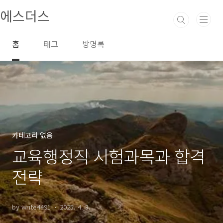
본문 바로가기
에스더스
홈
태그
방명록
카테고리 없음
교육행정직 시험과목과 합격
전략
by write4491
2025. 4. 3.