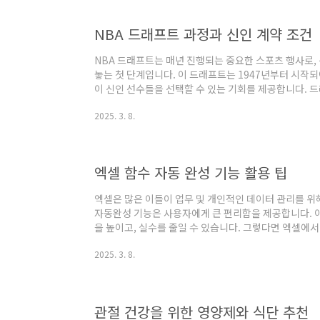
다운로드하여 실행합니다.회원 가입 및 로그인: 신규 
고, 기존 사용자는 로그인합니다.카드 신청 메뉴 선택..
NBA 드래프트 과정과 신인 계약 조건
NBA 드래프트는 매년 진행되는 중요한 스포츠 행사로,
놓는 첫 단계입니다. 이 드래프트는 1947년부터 시작되
이 신인 선수들을 선택할 수 있는 기회를 제공합니다. 
로, 각 팀은 두 개의 라운드를 통해 최소 한 개의 지명
2025. 3. 8.
드래프트에 참가하기 위해서는 선수들이 특정 자격을 충
정의 자격을 마친 선수가 자동으로 드래프트 대상자로 
합니다. 해외 선수의 경우, 만 22세 이상일 경우 자동으
인 경우 자격을 선언해야 하지만, 그..
엑셀 함수 자동 완성 기능 활용 팁
엑셀은 많은 이들이 업무 및 개인적인 데이터 관리를 위
자동완성 기능은 사용자에게 큰 편리함을 제공합니다. 
을 높이고, 실수를 줄일 수 있습니다. 그렇다면 엑셀에
대해 알아보겠습니다.엑셀의 수식 자동완성이란?수식 
2025. 3. 8.
이터나 수식을 기반으로 엑셀이 관련된 제안을 제공하는
=SUM(이라고 입력하면, 엑셀은 자동으로 범위나 숫자
할 데이터를 쉽게 찾고, 시간을 절약할 수 있습니다.수
능은 여러 가지 장점을 제공합니다. 이 기능을 활용하면 .
관절 건강을 위한 영양제와 식단 추천