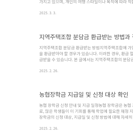
가지고 있으며, 개인의 여행 스타일이나 목적에 따라 적
서는 이 두 가지 여행 방식을 비교하고, 각각의 특징에
2025. 3. 3.
특징리조트 패키지 여행은 미리 정해진 일정에 따라 항공권
한 요소가 포함되어 있는 여행 스타일입니다. 이를 통해
습니다.시간 절약: 모든 것이 미리 예약되어 있기 때문에
과 숙박에 대한 스트레스가 감소..
지역주택조합 분담금 환급받는 방법과
지역주택조합 분담금 환급받는 방법지역주택조합에 가
을 환급받아야 할 경우가 있습니다. 이러한 경우, 환급
급받을 수 있습니다. 본 글에서는 지역주택조합의 분담금
절차에 대해 상세히 안내드리겠습니다.1. 환급 신청 절
2025. 2. 26.
계들을 확인해주시기 바랍니다.조합원 탈퇴 의사 표현:
확히 표시해야 합니다. 탈퇴 의사를 조합 측에 전달하는
환급 신청서를 요구할 수 있습니다. 이를 통해 필요한 
요청을 하게 됩니다.2. 필요 서류환급 신청 시 기본..
농협장학금 지급일 및 신청 대상 확인
농협 장학금 신청 안내 및 지급 일정농협 장학금은 농협
로, 많은 학생들이 이 기회를 통해 학업에 필요한 재정 
장학금의 신청 대상, 지급일 및 신청 방법에 대해 자세
농협 장학금을 신청하기 위해서는 특정한 자격 요건을 충
2025. 2. 26.
니다:신청자는 농협의 조합원 자녀 또는 손자녀여야 합