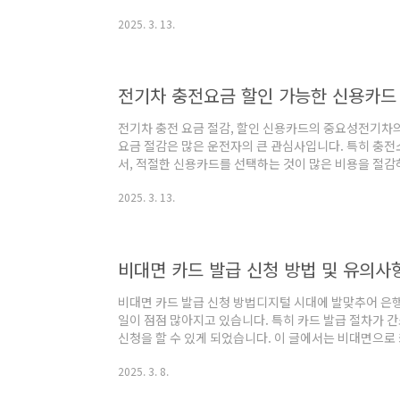
태별 추천중고 글러브를 선택할 때, 상태에 따라 적합한
2025. 3. 13.
한 상태의 글러브를 분류하여 추천드리겠습니다.1. A급
과 다름없이 훌륭한 품질을 자랑합니다. 일반적으로 사용
어나며, 길들이기 작업이 필요 없는 경우가 많습니다. 
있지만, 장기적으로 볼 때 투자 가치가 큽니다..
전기차 충전요금 할인 가능한 신용카드 
전기차 충전 요금 절감, 할인 신용카드의 중요성전기차의
요금 절감은 많은 운전자의 큰 관심사입니다. 특히 충
서, 적절한 신용카드를 선택하는 것이 많은 비용을 절감
전자들은 다양한 할인 혜택을 제공하는 카드를 통해 장기
2025. 3. 13.
고민하고 있습니다.전기차 충전 카드의 필요성과 혜택전
있습니다. 이러한 카드를 통해 얻는 할인 혜택은 단순히
다양한 추가 혜택을 통해 소비자에게 경제적인 이점을 제
다양한 프로모션을 제공하기 때문에, 적절한 카드를..
비대면 카드 발급 신청 방법 및 유의사
비대면 카드 발급 신청 방법디지털 시대에 발맞추어 은
일이 점점 많아지고 있습니다. 특히 카드 발급 절차가 
신청을 할 수 있게 되었습니다. 이 글에서는 비대면으로
사항에 대해 자세히 알아보겠습니다.비대면 카드 신청 
2025. 3. 8.
단계로 진행됩니다. 절차를 명확히 이해하면 신청 과정
트 접속: 신청하고자 하는 카드의 발급 기관 웹사이트에