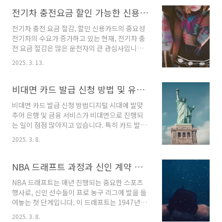
천 및 관리법에 대해 정리해 보았습니다.중고 글
러브 상태별 추천중고 글러브를 선택할 때, 상태
전기차 충전요금 할인 가능한 신용카드 및 혜택 비교
에 따라 적합한 제품을 선택하는 것이 필수적입
전기차 충전 요금 절감, 할인 신용카드의 중요성
니다. 다양한 상태의 글러브를 분류하여 추천드
전기차의 수요가 증가하고 있는 현재, 전기차 충
리겠습니다.1. A급 상태A급 상태의 중고 글러브
전 요금 절감은 많은 운전자의 큰 관심사입니다.
는 거의 새 것과 다름없이 훌륭한 품질을 자랑합
특히 충전소에서 발생하는 요금이 상당하다는 점
니다. 일반적으로 사용 흔적이 적고, 가죽의 탄력
2025. 3. 13.
에서, 적절한 신용카드를 선택하는 것이 많은 비
과 유연성이 뛰어나며, 길들이기 작업이 필요 없
용을 절감하는 데에 중요한 역할을 합니다. 전기
는 경우가 많습니다. 이 클래스의 글러브는 가격
차 운전자들은 다양한 할인 혜택을 제공하는 카
비대면 카드 발급 신청 방법 및 유의사항
대가 다소 높을 수 있지만, 장기적으로 볼 때 투자
드를 통해 장기적으로 충전 비용을 줄일 수 있는
가치가 큽니다..
비대면 카드 발급 신청 방법디지털 시대에 발맞
방법을 고민하고 있습니다.전기차 충전 카드의
추어 은행 및 금융 서비스가 비대면으로 진행되
필요성과 혜택전기차 충전 카드의 필요성이 점점
는 일이 점점 많아지고 있습니다. 특히 카드 발급
강조되고 있습니다. 이러한 카드를 통해 얻는 할
절차가 간소화되면서, 이제는 집에서 간편하게
인 혜택은 단순히 충전 비용을 줄이는 것에 그치
2025. 3. 8.
카드 신청을 할 수 있게 되었습니다. 이 글에서는
지 않으며, 다양한 추가 혜택을 통해 소비자에게
비대면으로 카드 발급을 신청하는 방법과 필요한
경제적인 이점을 제공합니다. 각 카드사는 특정
주의사항에 대해 자세히 알아보겠습니다.비대면
NBA 드래프트 과정과 신인 계약 조건
할인 기준과 다양한 프로모션을 제공하기 때문
카드 신청 절차비대면 카드 발급 신청은 다음과
에, 적절한 카드를..
NBA 드래프트는 매년 진행되는 중요한 스포츠
같은 단계로 진행됩니다. 절차를 명확히 이해하
행사로, 신인 선수들이 프로 농구 리그에 발을 들
면 신청 과정이 더욱 원활해질 것입니다.앱이나
여놓는 첫 단계입니다. 이 드래프트는 1947년부
웹사이트 접속: 신청하고자 하는 카드의 발급 기
터 시작되어 현재까지 이어지고 있으며, 각 NBA
관 웹사이트에 접속하거나, 해당 금융 기관의 모
2025. 3. 8.
팀이 신인 선수들을 선택할 수 있는 기회를 제공