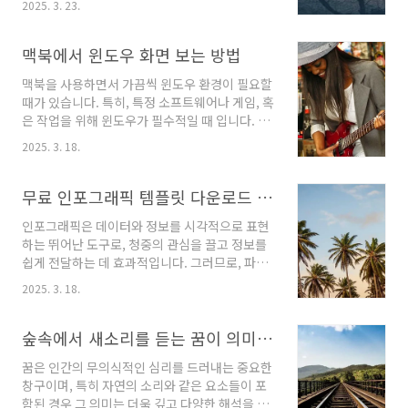
력 강화에 효과적입니다.비타민 C가 풍부한 과일
2025. 3. 23.
을 줍니다. 이번 글에서는 계약서 공증의 필요성
들비타민 C는 면역 시스템을 강화하는 데 필수적
과 비용, 공증 절차에 대해 자세히 안내하겠습니
인 영양소입니다. 봄철에 많이 소비되는 과일 중
다.공증의 필요성공증은 법적 문서의 신뢰성을
맥북에서 윈도우 화면 보는 방법
에서는 딸기가 그 대표적인 예입니다. 딸기는 특
높이고, 당사자 간의 권리와 의무를 명확히 하는
히 면역력 증진에 ..
맥북을 사용하면서 가끔씩 윈도우 환경이 필요할
데 핵심적인 역할을 합니다. 특히, 계약서나 합의
때가 있습니다. 특히, 특정 소프트웨어나 게임, 혹
서와 같은 중요한 문서에 공증을 받으면, 해당 문
은 작업을 위해 윈도우가 필수적일 때 입니다. 그
서가 법원에서도 유력한 증거로 인정받을 수 있
러므로 이번 포스트에서는 맥북에서 윈도우 화면
습니다.공증을 통해 다음과 같은 이점을 얻을 수
2025. 3. 18.
을 쉽게 활용하는 방법을 소개하겠습니다.맥북에
있습니다:분쟁 예방: 문서의 내용이 명확해지므
윈도우 설치하기먼저 맥북에서 윈도우를 사용하
로 사후 분쟁을 최소화할 수 있습니다.강력한 증
는 방법에는 여러 가지가 있지만, 일반적으로 가
무료 인포그래픽 템플릿 다운로드 사이트
거력: 공증된 문서는 법률적인 효력을 갖추어, 필
장 많이 사용되는 방법은 부트캠프(Boot
요 시 증거로..
인포그래픽은 데이터와 정보를 시각적으로 표현
Camp)와 가상 머신 소프트웨어를 사용하는 것
하는 뛰어난 도구로, 청중의 관심을 끌고 정보를
입니다. 부트캠프를 통해 윈도우를 설치하면, 맥
쉽게 전달하는 데 효과적입니다. 그러므로, 파워
북에서 직접 윈도우를 부팅해 사용할 수 있습니
포인트 프레젠테이션에서 사용할 수 있는 무료
다. 그러나 Apple Silicon 기반의 맥북에서는 부
2025. 3. 18.
인포그래픽 템플릿의 필요성이 점점 더 커지고
트캠프가 지원되지 않기 때문에, 이를 위해서는
있습니다. 이러한 템플릿은 프레젠테이션을 더욱
다른 방법을 알아야 합니다.부트캠프를 통한 설
매력적이고 이해하기 쉽게 만들어 줍니다. 오늘
숲속에서 새소리를 듣는 꿈이 의미하는 해몽
치부트캠프를 사용하는 방법은 다음과 같습니다.
은 이러한 무료 인포그래픽 템플릿을 다운로드할
우선, mac..
꿈은 인간의 무의식적인 심리를 드러내는 중요한
수 있는 여러 사이트에 대해 알아보겠습니다.무
창구이며, 특히 자연의 소리와 같은 요소들이 포
료 인포그래픽 템플릿을 제공하는 사이트인포그
함된 경우 그 의미는 더욱 깊고 다양한 해석을 지
래픽 템플릿을 제공하는 웹사이트는 다양하며,