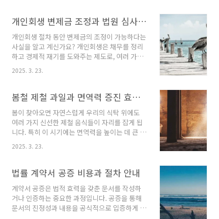
사와 상담하는 것입니다. 이때 의사는 환자의 현
는 요금제를 선택하고, 대리점에 방문할 필요 없
재 구강 상태, 치아와 잇몸의 건강 등을 평가하고,
이 온라인으로 모든 절차를 처리할 수 있습니다.
개인회생 변제금 조정과 법원 심사 과정
필요에 따라 CT 촬영이나 X-ray를 통해 보다 정
이번 글에서는 KT 다이렉트 유심의 특징과 개통
밀한 ..
개인회생 절차 동안 변제금의 조정이 가능하다는
방법, 요금제 선택 팁을 상세히 소개하겠습니
사실을 알고 계신가요? 개인회생은 채무를 정리
다.KT 다이렉트 유심이란?KT 다이렉트 유심은
하고 경제적 재기를 도와주는 제도로, 여러 가지
자급제 폰이나 기존에 사용하던 스마트폰에 장착
요인에 의해 변제금이 달라질 수 있습니다. 이번
하여 사용할 수 있는 유심 카드입니다. 이 유심은
2025. 3. 23.
블로그 포스트에서는 변제금 조정이 이루어질 수
고객이 직접 온라인으로 셀프 개통을 할 수 있도
있는 다양한 상황과 법원 심사 과정에 대해 자세
록 설계되어 있어, 대리점을 방문하지 않고도 손
히 알아보도록 하겠습니다.변제금 조정이 가능한
봄철 제철 과일과 면역력 증진 효과 분석
쉽게 개통할 수 있는 장점이 있습니다. 특히, 시간
상황개인회생 중에 변제금이 조정될 수 있는 사
과..
봄이 찾아오면 자연스럽게 우리의 식탁 위에도
유는 여러 가지가 있습니다. 우선, 다음과 같은 경
여러 가지 신선한 제철 음식들이 자리를 잡게 됩
우에 변제금 조정을 요청할 수 있습니다.가족 구
니다. 특히 이 시기에는 면역력을 높이는 데 큰 도
성원의 변화: 부양 가족이 추가되거나 변화가 생
움을 주는 다양한 과일들이 등장합니다. 건강을
기면 생계비 기준이 변경되어 변제금이 줄어들
2025. 3. 23.
유지하고 향상시키기 위한 봄철 제철 과일의 영
수 있습니다.소득의 변동: 신청 당시보다 급여가
양소와 그 효과에 대해 알아보겠습니다.봄철 제
줄어들거나 실직한 경우, 이를 증명하는 서류를
철 과일의 중요성봄철에는 면역력 증진에 효과적
법률 계약서 공증 비용과 절차 안내
제출하면 변제금 조정을 요청할 수 있습니다.건
인 음식들이 다양하게 나오게 됩니다. 이러한 제
강 문제로 인..
계약서 공증은 법적 효력을 갖춘 문서를 작성하
철 음식들은 자연의 최적의 성장 환경에서 자라
거나 인증하는 중요한 과정입니다. 공증을 통해
기 때문에 영양가가 매우 높습니다. 특히 비타민
문서의 진정성과 내용을 공식적으로 입증하게 되
C와 식이섬유가 풍부한 과일은 피로 회복과 면역
며, 이러한 절차는 법적 분쟁을 예방하는 데 도움