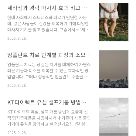
지방세 납부 고지서를 다운로드하는 것은 간편하
게 온라인으로 진행할 수 있습니다. 그 방법은 다
세라젬과 경락 마사지 효과 비교 분석
음과 같습니다.서울시에 거주하시거나 서울시에
현대 사회에서 스트레스와 피로가 만연한 가운
세금을 납부하셔야 하는 경우, 서울시 홈택스 홈
데, 많은 사람들이 건강을 회복하기 위해 다양한
페이지에 접속하세요.메인 화면에서 '세금 고지
마사지 기기를 찾고 있습니다. 그중에서도 '세라
서 조회 및 납부' 메뉴를 찾아 클릭합니다.거주하
젬'과 '경락 마사지'는 각각 독특한 특징을 갖고
는 지역의 세목과 관련된 정보를 입력한 후, 필요
2025. 3. 28.
있으며, 많은 이들이 두 가지 중 어떤 것을 선택해
한 고지서를 검색합니다.조회된 고지서에서 다운
야 할까 고민하고 있습니다. 이번 포스트에서는
로드 버튼을 클릭하면, PDF 형식으로 고지서를
세라젬과 경락 마사지의 효과를 비교 분석하고,
임플란트 치료 단계별 과정과 소요 시간 안내
저장할 수 있습니다.이 외에도 지방세 고지서는
이 두 가지 마사지 방식의 차이점에 대해 깊이 알
각 지방자치단체의 세..
임플란트 치료는 상실된 치아를 대체하여 자연스
아보도록 하겠습니다.세라젬의 특징과 효과세라
러운 기능과 미소를 회복할 수 있는 효과적인 방
젬은 침대형 안마기로, 주로 척추 건강과 근육 이
법입니다. 그러나 성공적인 임플란트 수술을 위
완을 돕는 기기로 알려져 있습니다. 이 제품은 롤
해서는 몇 가지 단계가 필요하며, 각 단계마다 적
러가 척추를 따라 이동하며 특정 부위를 정밀하
2025. 3. 28.
절한 주의와 관리가 요구됩니다. 이번 글에서는
게 마사지하는 구조로 되어 있어, 사용자가 편안
임플란트 치료의 구체적인 과정과 소요 시간을
하게 누워서 사용할 수 있습니다. 세라젬의 가장
단계별로 안내해 드리겠습니다.임플란트 치료 과
KT다이렉트 유심 셀프개통 방법과 요금제 선택 팁
큰 장점은 다양한 마사지 강도와 모드를 제공하
정임플란트 치료는 크게 5단계로 나누어집니다.
여 개인의..
KT 다이렉트 유심, 셀프 개통 방법과 요금제 선
각각의 단계는 환자의 구강 상태와 필요에 따라
택 팁자급제폰을 사용하시거나 기존에 사용 중인
시간이 달라질 수 있으며, 각 과정에서 주의해야
기기에 유심을 장착하고 싶으신가요? 그럴 경우
할 사항들이 있습니다.1단계: 초기 상담 및 진단
KT 다이렉트 유심이 매우 유용한 선택이 될 수 있
첫 번째 단계는 환자가 치과를 방문하여 전문 의
2025. 3. 28.
습니다. 간편하고 빠른 개통 과정을 통해 원하시