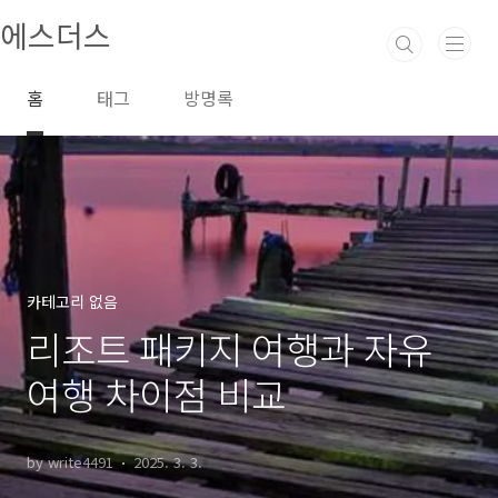
본문 바로가기
에스더스
홈
태그
방명록
카테고리 없음
리조트 패키지 여행과 자유
여행 차이점 비교
by write4491
2025. 3. 3.