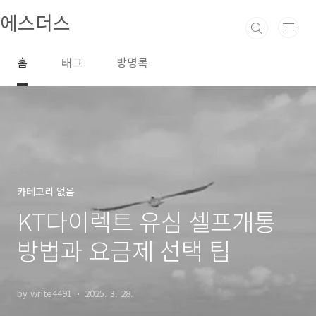
본문 바로가기
에스더스
홈
태그
방명록
카테고리 없음
KT다이렉트 유심 셀프개통
방법과 요금제 선택 팁
by write4491
2025. 3. 28.